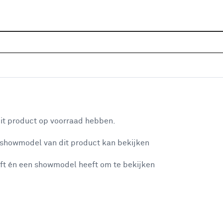
Home
Assortiment
Tuin
Bestrating & terras
Kun
Top 10 kunstgras
aan je winkelwagen
it product op voorraad hebben.
 showmodel van dit product kan bekijken
n je winkelwagen:
ft én een showmodel heeft om te bekijken
misgegaan...
Gronddoek 120GR/M2 2 meter breed - per 
cm