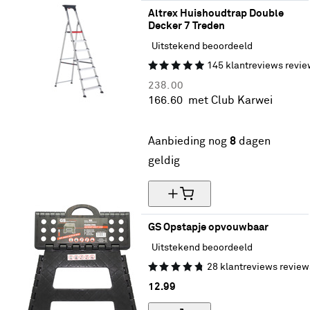
Altrex Huishoudtrap Double 
Decker 7 Treden
Uitstekend beoordeeld
145
klantreviews
revie
238.
00
166.
60
met Club Karwei
30% korting
Aanbieding nog
8
dagen
geldig
GS Opstapje opvouwbaar
Uitstekend beoordeeld
28
klantreviews
review
12.
99