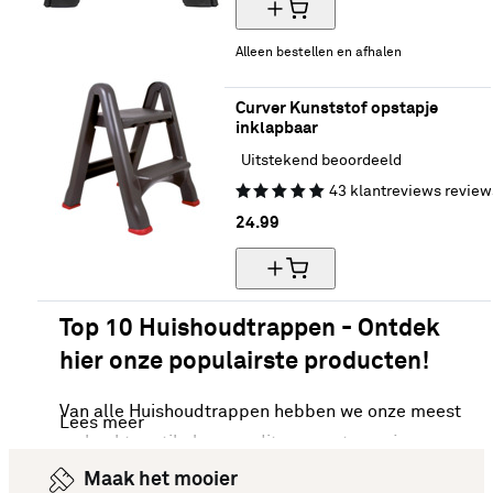
Alleen bestellen en afhalen
Curver Kunststof opstapje 
inklapbaar
Uitstekend beoordeeld
43
klantreviews
review
24.
99
Top 10 Huishoudtrappen - Ontdek
hier onze populairste producten!
Van alle Huishoudtrappen hebben we onze meest
Lees meer
verkochte artikelen van dit moment voor je op een
rijtje gezet. Vergelijk makkelijk de specificaties
Maak het mooier