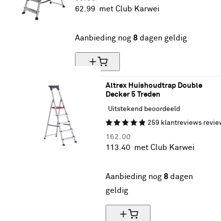
62.
99
met Club Karwei
30% korting
Aanbieding nog
8
dagen geldig
Altrex Huishoudtrap Double 
Decker 5 Treden
Uitstekend beoordeeld
259
klantreviews
revie
162.
00
113.
40
met Club Karwei
30% korting
Aanbieding nog
8
dagen
geldig