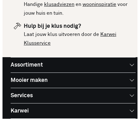
en prijzen om een goede keuze te kunnen maken.
Handige
klusadviezen
en
wooninspiratie
voor
Deze lijst is altijd up-to-date, zodat je meteen op
jouw huis en tuin.
de hoogte bent van de nieuwste en beste
Hulp bij je klus nodig?
producten. Bekijk de top 10 Huishoudtrappen en
Laat jouw klus uitvoeren door de
Karwei
laat je inspireren voor je volgende aankoop!
Klusservice
Assortiment
Mooier maken
Services
Karwei