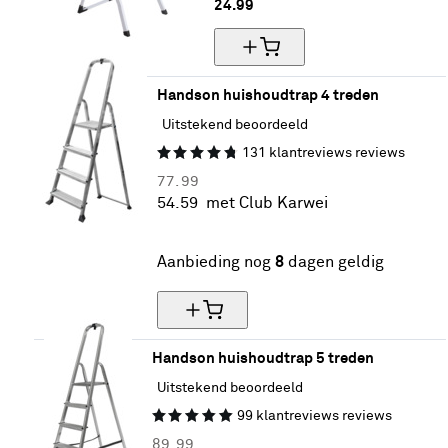
24.
99
Handson huishoudtrap 4 treden
Uitstekend beoordeeld
131
klantreviews
reviews
77.
99
54.
59
met Club Karwei
30% korting
Aanbieding nog
8
dagen geldig
Handson huishoudtrap 5 treden
Uitstekend beoordeeld
99
klantreviews
reviews
89.
99