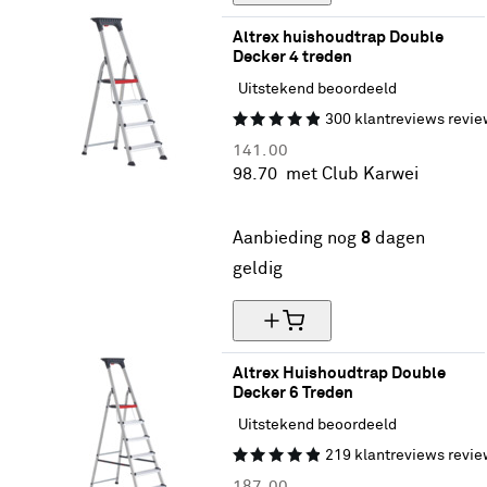
Altrex huishoudtrap Double 
Decker 4 treden
Uitstekend beoordeeld
300
klantreviews
revie
141.
00
98.
70
met Club Karwei
30% korting
Aanbieding nog
8
dagen
geldig
Altrex Huishoudtrap Double 
Decker 6 Treden
Uitstekend beoordeeld
219
klantreviews
revie
187.
00