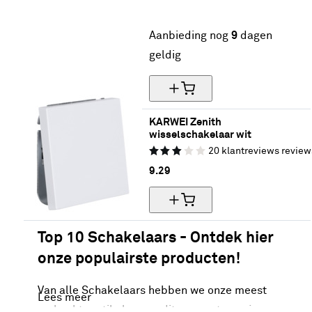
25% korting
Aanbieding nog
9
dagen
geldig
KARWEI Zenith 
wisselschakelaar wit
20
klantreviews
review
9.
29
Top 10 Schakelaars - Ontdek hier
onze populairste producten!
Van alle Schakelaars hebben we onze meest
Lees meer
verkochte artikelen van dit moment voor je op een