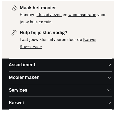
rijtje gezet. Vergelijk makkelijk de specificaties
Maak het mooier
en prijzen om een goede keuze te kunnen maken.
Handige
klusadviezen
en
wooninspiratie
voor
Deze lijst is altijd up-to-date, zodat je meteen op
jouw huis en tuin.
de hoogte bent van de nieuwste en beste
Hulp bij je klus nodig?
producten. Bekijk de top 10 Schakelaars en laat
Laat jouw klus uitvoeren door de
Karwei
je inspireren voor je volgende aankoop!
Klusservice
Assortiment
Mooier maken
Services
Karwei