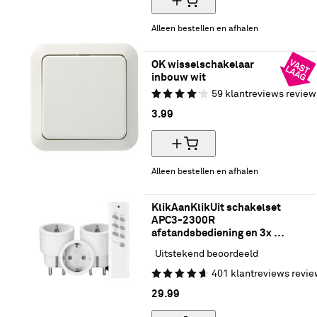
Alleen bestellen en afhalen
OK wisselschakelaar 
inbouw wit
59
klantreviews
review
3.
99
Alleen bestellen en afhalen
KlikAanKlikUit schakelset 
APC3-2300R 
afstandsbediening en 3x 
stekkerdoos schakelaars
Uitstekend beoordeeld
401
klantreviews
revie
29.
99