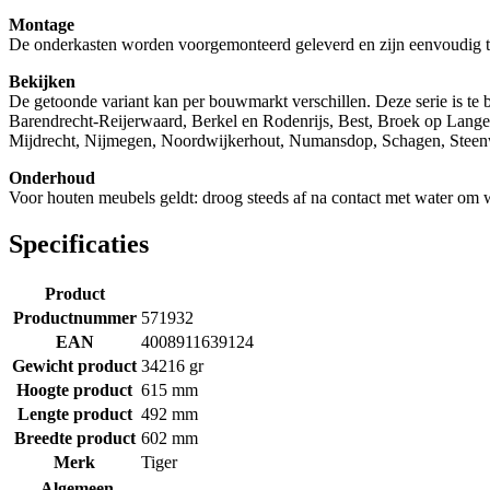
Montage
De onderkasten worden voorgemonteerd geleverd en zijn eenvoudig te 
Bekijken
De getoonde variant kan per bouwmarkt verschillen. Deze serie is
Barendrecht-Reijerwaard, Berkel en Rodenrijs, Best, Broek op Lan
Mijdrecht, Nijmegen, Noordwijkerhout, Numansdop, Schagen, Steenw
Onderhoud
Voor houten meubels geldt: droog steeds af na contact met water om
Specificaties
Product
Productnummer
571932
EAN
4008911639124
Gewicht product
34216 gr
Hoogte product
615 mm
Lengte product
492 mm
Breedte product
602 mm
Merk
Tiger
Algemeen