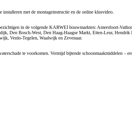
installeren met de montageinstructie en de online klusvideo.
 te bezichtigen in de volgende KARWEI bouwmarkten: Amersfoort-Vath
gedijk, Den Bosch-West, Den Haag-Haagse Markt, Etten-Leur, Hendrik
ijk, Venlo-Tegelen, Waalwijk en Zevenaar.
 waterschade te voorkomen. Vermijd bijtende schoonmaakmiddelen – een