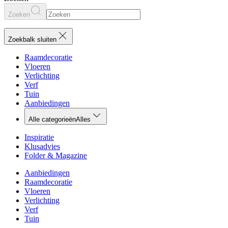
Zoeken
Zoekbalk sluiten
Raamdecoratie
Vloeren
Verlichting
Verf
Tuin
Aanbiedingen
Alle categorieën
Alles
Inspiratie
Klusadvies
Folder & Magazine
Aanbiedingen
Raamdecoratie
Vloeren
Verlichting
Verf
Tuin