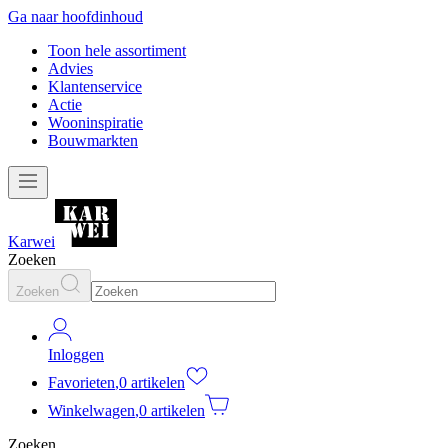
Ga naar hoofdinhoud
Toon hele assortiment
Advies
Klantenservice
Actie
Wooninspiratie
Bouwmarkten
Karwei
Zoeken
Zoeken
Inloggen
Favorieten
,
0 artikelen
Winkelwagen
,
0 artikelen
Zoeken