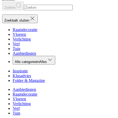
Zoeken
Zoekbalk sluiten
Raamdecoratie
Vloeren
Verlichting
Verf
Tuin
Aanbiedingen
Alle categorieën
Alles
Inspiratie
Klusadvies
Folder & Magazine
Aanbiedingen
Raamdecoratie
Vloeren
Verlichting
Verf
Tuin