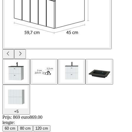
+
5
Prijs: 869 euro
869
.
00
lengte
:
60 cm
80 cm
120 cm