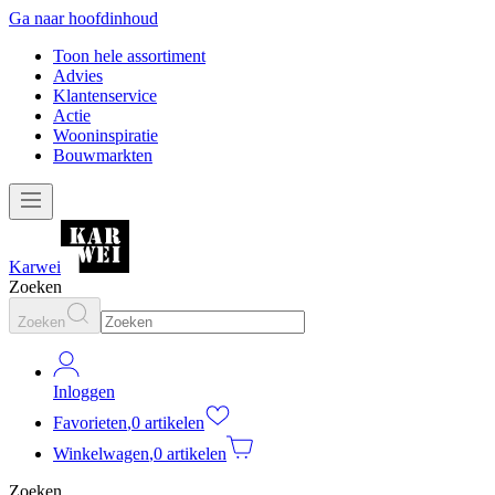
Ga naar hoofdinhoud
Toon hele assortiment
Advies
Klantenservice
Actie
Wooninspiratie
Bouwmarkten
Karwei
Zoeken
Zoeken
Inloggen
Favorieten
,
0 artikelen
Winkelwagen
,
0 artikelen
Zoeken