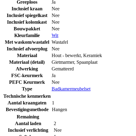
Greeploos
Ja
Inclusief kraan
Nee
Inclusief spiegelkast
Nee
Inclusief kolomkast
Nee
Bouwpakket
Nee
Kleurfamilie
Wit
Met waskom/wastafel
Wastafel
Inclusief afvoerplug
Nee
Materiaal
Hout - bewerkt
,
Keramiek
Materiaal (detail)
Gietmarmer
,
Spaanplaat
Afwerking
Gematteerd
FSC-keurmerk
Ja
PEFC Keurmerk
Nee
Type
Badkamermeubelset
Technische kenmerken
Aantal kraangaten
1
Bevestigingsmethode
Hangen
Remaining
Aantal laden
2
Inclusief verlichting
Nee