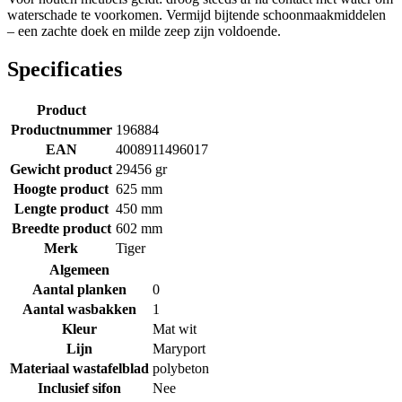
waterschade te voorkomen. Vermijd bijtende schoonmaakmiddelen
– een zachte doek en milde zeep zijn voldoende.
Specificaties
Product
Productnummer
196884
EAN
4008911496017
Gewicht product
29456 gr
Hoogte product
625 mm
Lengte product
450 mm
Breedte product
602 mm
Merk
Tiger
Algemeen
Aantal planken
0
Aantal wasbakken
1
Kleur
Mat wit
Lijn
Maryport
Materiaal wastafelblad
polybeton
Inclusief sifon
Nee