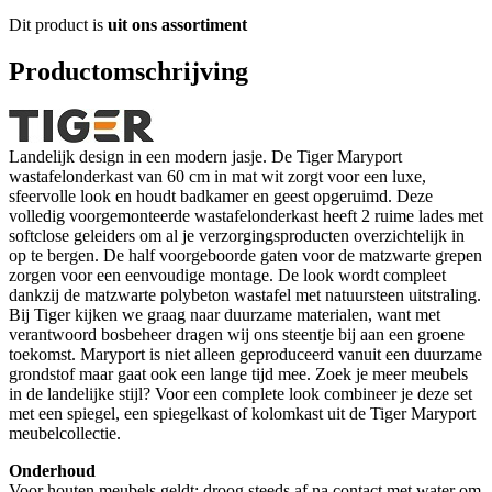
Dit product is
uit ons assortiment
Productomschrijving
Landelijk design in een modern jasje. De Tiger Maryport
wastafelonderkast van 60 cm in mat wit zorgt voor een luxe,
sfeervolle look en houdt badkamer en geest opgeruimd. Deze
volledig voorgemonteerde wastafelonderkast heeft 2 ruime lades met
softclose geleiders om al je verzorgingsproducten overzichtelijk in
op te bergen. De half voorgeboorde gaten voor de matzwarte grepen
zorgen voor een eenvoudige montage. De look wordt compleet
dankzij de matzwarte polybeton wastafel met natuursteen uitstraling.
Bij Tiger kijken we graag naar duurzame materialen, want met
verantwoord bosbeheer dragen wij ons steentje bij aan een groene
toekomst. Maryport is niet alleen geproduceerd vanuit een duurzame
grondstof maar gaat ook een lange tijd mee. Zoek je meer meubels
in de landelijke stijl? Voor een complete look combineer je deze set
met een spiegel, een spiegelkast of kolomkast uit de Tiger Maryport
meubelcollectie.
Onderhoud
Voor houten meubels geldt: droog steeds af na contact met water om