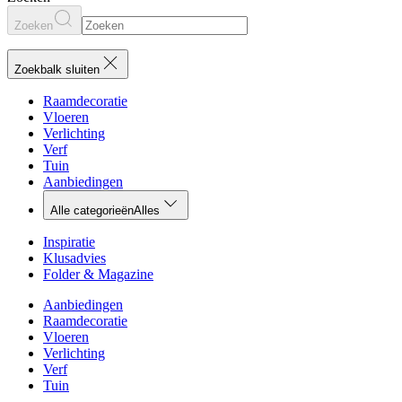
Zoeken
Zoekbalk sluiten
Raamdecoratie
Vloeren
Verlichting
Verf
Tuin
Aanbiedingen
Alle categorieën
Alles
Inspiratie
Klusadvies
Folder & Magazine
Aanbiedingen
Raamdecoratie
Vloeren
Verlichting
Verf
Tuin