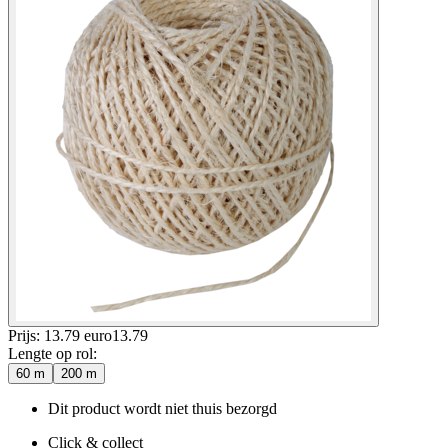
Prijs: 13.79 euro
13
.
79
Lengte op rol
:
60 m
200 m
Dit product wordt niet thuis bezorgd
Click & collect