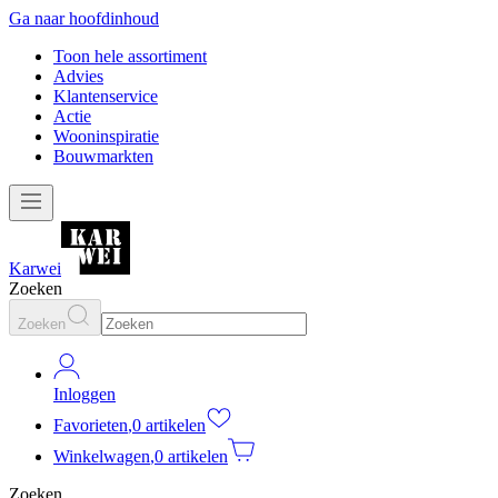
Ga naar hoofdinhoud
Toon hele assortiment
Advies
Klantenservice
Actie
Wooninspiratie
Bouwmarkten
Karwei
Zoeken
Zoeken
Inloggen
Favorieten
,
0 artikelen
Winkelwagen
,
0 artikelen
Zoeken