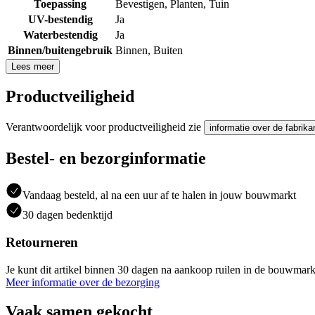
Toepassing
Bevestigen
,
Planten
,
Tuin
UV-bestendig
Ja
Waterbestendig
Ja
Binnen/buitengebruik
Binnen
,
Buiten
Lees meer
Productveiligheid
Verantwoordelijk voor productveiligheid zie
informatie over de fabrika
Bestel- en bezorginformatie
Vandaag besteld, al na een uur af te halen in jouw bouwmarkt
30 dagen bedenktijd
Retourneren
Je kunt dit artikel binnen 30 dagen na aankoop ruilen in de bouwmark
Meer informatie over de bezorging
Vaak samen gekocht