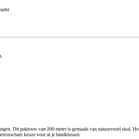
markt
n.
singen. Dit paktouw van 200 meter is gemaakt van natuurvezel sisal. Het
etrouwbare keuze voor al je bindklussen.