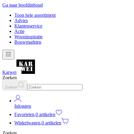
Ga naar hoofdinhoud
Toon hele assortiment
Advies
Klantenservice
Actie
Wooninspiratie
Bouwmarkten
Karwei
Zoeken
Zoeken
Inloggen
Favorieten
,
0 artikelen
Winkelwagen
,
0 artikelen
Zoeken