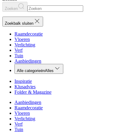
Zoeken
Zoekbalk sluiten
Raamdecoratie
Vloeren
Verlichting
Verf
Tuin
Aanbiedingen
Alle categorieën
Alles
Inspiratie
Klusadvies
Folder & Magazine
Aanbiedingen
Raamdecoratie
Vloeren
Verlichting
Verf
Tuin