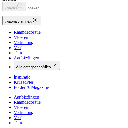
Zoeken
Zoekbalk sluiten
Raamdecoratie
Vloeren
Verlichting
Verf
Tuin
Aanbiedingen
Alle categorieën
Alles
Inspiratie
Klusadvies
Folder & Magazine
Aanbiedingen
Raamdecoratie
Vloeren
Verlichting
Verf
Tuin