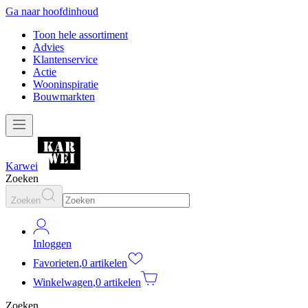
Ga naar hoofdinhoud
Toon hele assortiment
Advies
Klantenservice
Actie
Wooninspiratie
Bouwmarkten
Karwei
Zoeken
Zoeken
Inloggen
Favorieten
,
0 artikelen
Winkelwagen
,
0 artikelen
Zoeken