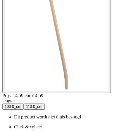
Prijs: 14.59 euro
14
.
59
lengte
:
100.0_cm
110.0_cm
Dit product wordt niet thuis bezorgd
Click & collect