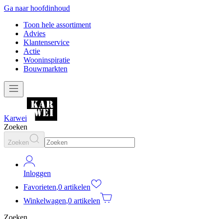
Ga naar hoofdinhoud
Toon hele assortiment
Advies
Klantenservice
Actie
Wooninspiratie
Bouwmarkten
Karwei
Zoeken
Zoeken
Inloggen
Favorieten
,
0 artikelen
Winkelwagen
,
0 artikelen
Zoeken