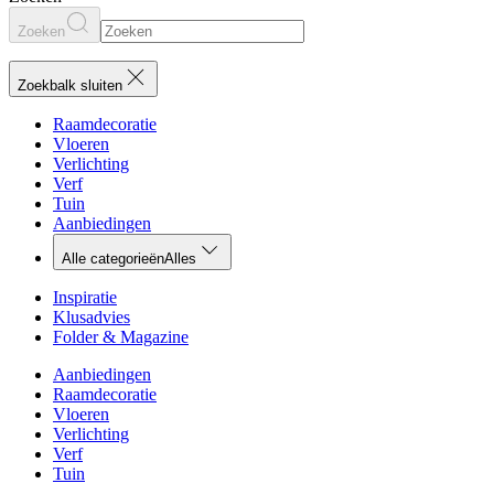
Zoeken
Zoekbalk sluiten
Raamdecoratie
Vloeren
Verlichting
Verf
Tuin
Aanbiedingen
Alle categorieën
Alles
Inspiratie
Klusadvies
Folder & Magazine
Aanbiedingen
Raamdecoratie
Vloeren
Verlichting
Verf
Tuin