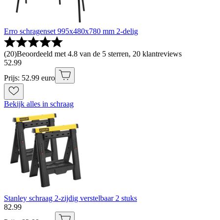
Erro schragenset 995x480x780 mm 2-delig
(
20
)
Beoordeeld met 4.8 van de 5 sterren, 20 klantreviews
52
.
99
Prijs: 52.99 euro
Bekijk alles in schraag
Stanley schraag 2-zijdig verstelbaar 2 stuks
82
.
99