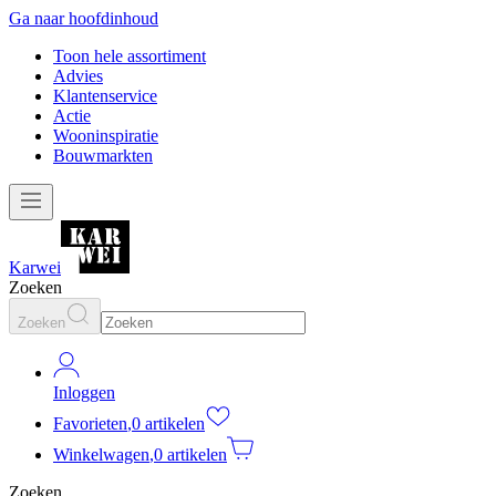
Ga naar hoofdinhoud
Toon hele assortiment
Advies
Klantenservice
Actie
Wooninspiratie
Bouwmarkten
Karwei
Zoeken
Zoeken
Inloggen
Favorieten
,
0 artikelen
Winkelwagen
,
0 artikelen
Zoeken