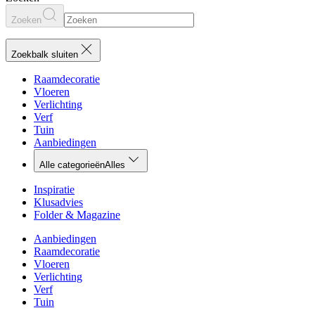
Zoeken
Zoekbalk sluiten
Raamdecoratie
Vloeren
Verlichting
Verf
Tuin
Aanbiedingen
Alle categorieën
Alles
Inspiratie
Klusadvies
Folder & Magazine
Aanbiedingen
Raamdecoratie
Vloeren
Verlichting
Verf
Tuin