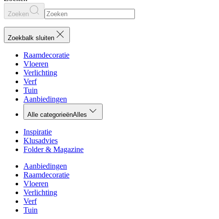
Zoeken
Zoekbalk sluiten
Raamdecoratie
Vloeren
Verlichting
Verf
Tuin
Aanbiedingen
Alle categorieën
Alles
Inspiratie
Klusadvies
Folder & Magazine
Aanbiedingen
Raamdecoratie
Vloeren
Verlichting
Verf
Tuin