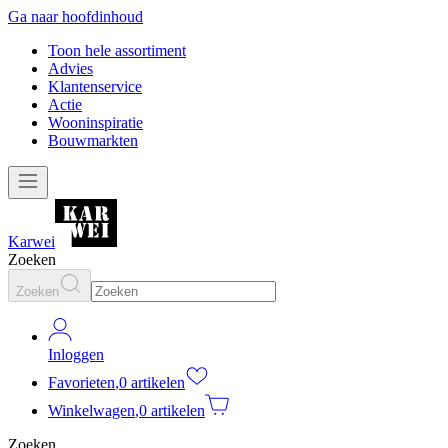
Ga naar hoofdinhoud
Toon hele assortiment
Advies
Klantenservice
Actie
Wooninspiratie
Bouwmarkten
Karwei
Zoeken
Zoeken
Inloggen
Favorieten
,
0 artikelen
Winkelwagen
,
0 artikelen
Zoeken