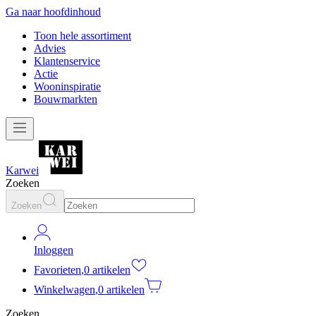
Ga naar hoofdinhoud
Toon hele assortiment
Advies
Klantenservice
Actie
Wooninspiratie
Bouwmarkten
Karwei
Zoeken
Zoeken
Inloggen
Favorieten
,
0 artikelen
Winkelwagen
,
0 artikelen
Zoeken