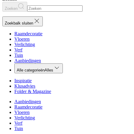
Zoeken
Zoekbalk sluiten
Raamdecoratie
Vloeren
Verlichting
Verf
Tuin
Aanbiedingen
Alle categorieën
Alles
Inspiratie
Klusadvies
Folder & Magazine
Aanbiedingen
Raamdecoratie
Vloeren
Verlichting
Verf
Tuin