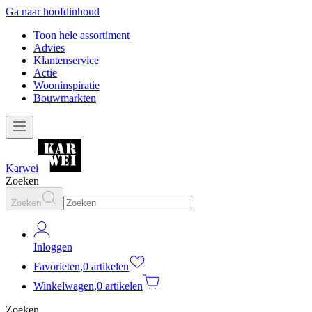
Ga naar hoofdinhoud
Toon hele assortiment
Advies
Klantenservice
Actie
Wooninspiratie
Bouwmarkten
Karwei
Zoeken
Zoeken
Inloggen
Favorieten
,
0 artikelen
Winkelwagen
,
0 artikelen
Zoeken