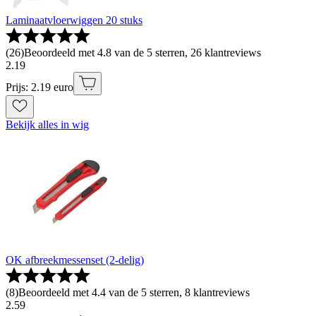
Laminaatvloerwiggen 20 stuks
(
26
)
Beoordeeld met 4.8 van de 5 sterren, 26 klantreviews
2
.
19
Prijs: 2.19 euro
Bekijk alles in wig
OK afbreekmessenset (2-delig)
(
8
)
Beoordeeld met 4.4 van de 5 sterren, 8 klantreviews
2
.
59