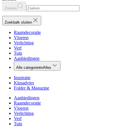
Zoeken
Zoekbalk sluiten
Raamdecoratie
Vloeren
Verlichting
Verf
Tuin
Aanbiedingen
Alle categorieën
Alles
Inspiratie
Klusadvies
Folder & Magazine
Aanbiedingen
Raamdecoratie
Vloeren
Verlichting
Verf
Tuin