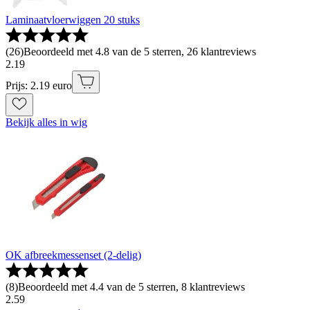
Laminaatvloerwiggen 20 stuks
(
26
)
Beoordeeld met 4.8 van de 5 sterren, 26 klantreviews
2
.
19
Prijs: 2.19 euro
Bekijk alles in wig
OK afbreekmessenset (2-delig)
(
8
)
Beoordeeld met 4.4 van de 5 sterren, 8 klantreviews
2
.
59