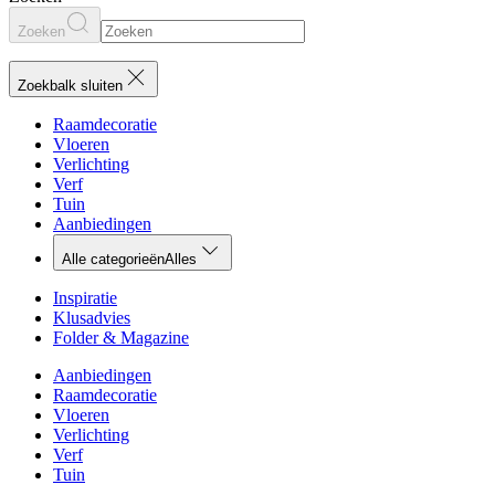
Zoeken
Zoekbalk sluiten
Raamdecoratie
Vloeren
Verlichting
Verf
Tuin
Aanbiedingen
Alle categorieën
Alles
Inspiratie
Klusadvies
Folder & Magazine
Aanbiedingen
Raamdecoratie
Vloeren
Verlichting
Verf
Tuin