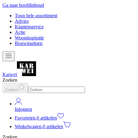
Ga naar hoofdinhoud
Toon hele assortiment
Advies
Klantenservice
Actie
Wooninspiratie
Bouwmarkten
Karwei
Zoeken
Zoeken
Inloggen
Favorieten
,
0 artikelen
Winkelwagen
,
0 artikelen
Zoeken