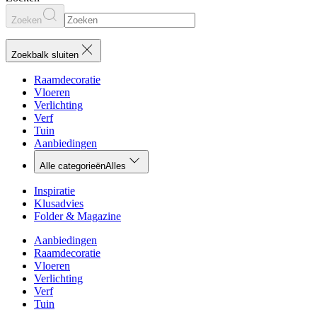
Zoeken
Zoekbalk sluiten
Raamdecoratie
Vloeren
Verlichting
Verf
Tuin
Aanbiedingen
Alle categorieën
Alles
Inspiratie
Klusadvies
Folder & Magazine
Aanbiedingen
Raamdecoratie
Vloeren
Verlichting
Verf
Tuin