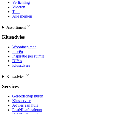
Verlichting
Vloeren
Tuin
Alle merken
Assortiment
Klusadvies
Wooninspiratie
Ideeën
Inspiratie per ruimte
DIY's
Klusadvies
Klusadvies
Services
Gereedschap huren
Klusservice
Advies aan huis
PostNL afhaalpunt