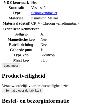
VDE keurmerk
Nee
Soort stift
Vaste stift
Type
Schroevendraaier
Materiaal
Kunststof
,
Metaal
Materiaal (detail)
CR-V (Chroom-vanadiumstaal)
Technische kenmerken
Softgrip
Ja
Magnetische kop
Nee
Ratelinrichting
Nee
Geharde punt
Ja
Type kop
Gleufkop
Maat kop
SL 3
Lees meer
Productveiligheid
Verantwoordelijk voor productveiligheid zie
informatie over de fabrikant
Bestel- en bezorginformatie