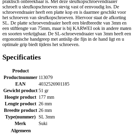
praktisch onbreekbaar is. Met deze sleufkopschroevendraaier
schroeft u sleufkopschroeven stevig vast of eenvoudig los. De
schroevendraaier heeft een platte kop en is daarmee geschikt voor
het schroeven van sleufkopschroeven. Hiervoor staat de afkorting
SL. De platte schroevendraaier heeft een bledbreedte van 3mm en
een stiftlengte van 75mm, maar is bij KARWEI ook in andere maten
en soorten verkrijgbaar. De SL-schroevendraaier van 3mm heeft een
ergonomische handgreep met antislip die fijn in de hand ligt en u
optimale grip biedt tijdens het schroeven.
Specificaties
Product
Productnummer
113079
EAN
4032526901185
Gewicht product
51 gr
Hoogte product
177 mm
Lengte product
26 mm
Breedte product
26 mm
Type(nummer)
SL 3mm
Merk
Suki
Algemeen