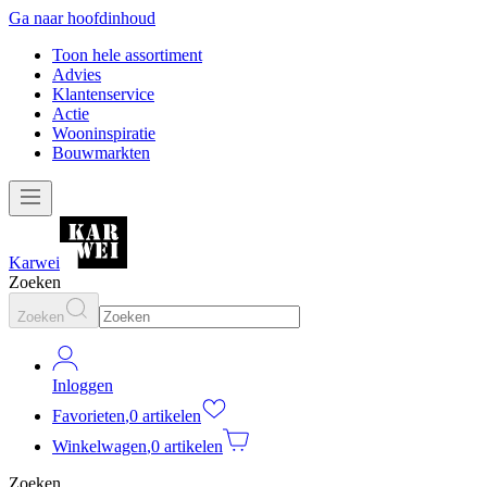
Ga naar hoofdinhoud
Toon hele assortiment
Advies
Klantenservice
Actie
Wooninspiratie
Bouwmarkten
Karwei
Zoeken
Zoeken
Inloggen
Favorieten
,
0 artikelen
Winkelwagen
,
0 artikelen
Zoeken