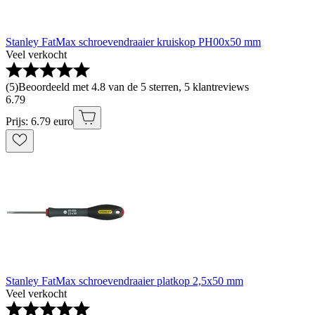
Stanley FatMax schroevendraaier kruiskop PH00x50 mm
Veel verkocht
(
5
)
Beoordeeld met 4.8 van de 5 sterren, 5 klantreviews
6
.
79
Prijs: 6.79 euro
Stanley FatMax schroevendraaier platkop 2,5x50 mm
Veel verkocht