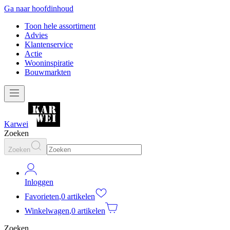
Ga naar hoofdinhoud
Toon hele assortiment
Advies
Klantenservice
Actie
Wooninspiratie
Bouwmarkten
Karwei
Zoeken
Zoeken
Inloggen
Favorieten
,
0 artikelen
Winkelwagen
,
0 artikelen
Zoeken