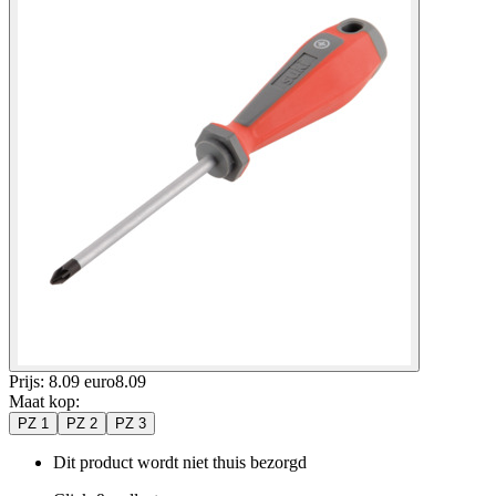
Prijs: 8.09 euro
8
.
09
Maat kop
:
PZ 1
PZ 2
PZ 3
Dit product wordt niet thuis bezorgd