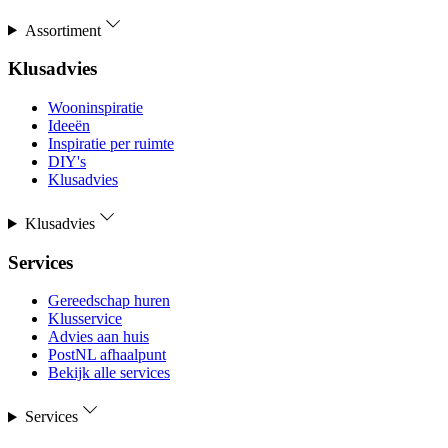
Assortiment
Klusadvies
Wooninspiratie
Ideeën
Inspiratie per ruimte
DIY's
Klusadvies
Klusadvies
Services
Gereedschap huren
Klusservice
Advies aan huis
PostNL afhaalpunt
Bekijk alle services
Services