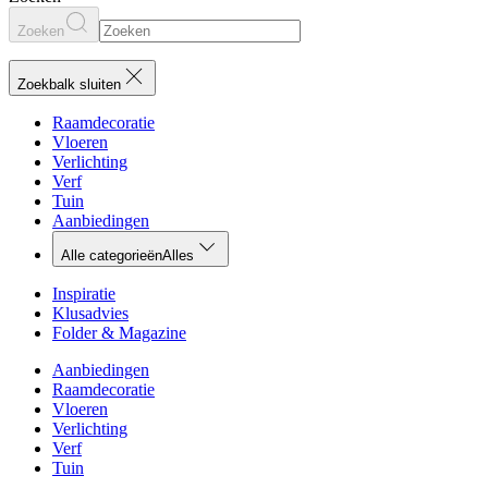
Zoeken
Zoekbalk sluiten
Raamdecoratie
Vloeren
Verlichting
Verf
Tuin
Aanbiedingen
Alle categorieën
Alles
Inspiratie
Klusadvies
Folder & Magazine
Aanbiedingen
Raamdecoratie
Vloeren
Verlichting
Verf
Tuin