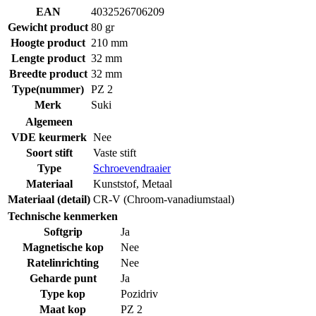
EAN
4032526706209
Gewicht product
80 gr
Hoogte product
210 mm
Lengte product
32 mm
Breedte product
32 mm
Type(nummer)
PZ 2
Merk
Suki
Algemeen
VDE keurmerk
Nee
Soort stift
Vaste stift
Type
Schroevendraaier
Materiaal
Kunststof
,
Metaal
Materiaal (detail)
CR-V (Chroom-vanadiumstaal)
Technische kenmerken
Softgrip
Ja
Magnetische kop
Nee
Ratelinrichting
Nee
Geharde punt
Ja
Type kop
Pozidriv
Maat kop
PZ 2