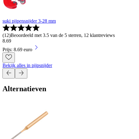
suki pijpensnijder 3-28 mm
(
12
)
Beoordeeld met 3.5 van de 5 sterren, 12 klantreviews
8
.
69
Prijs: 8.69 euro
Bekijk alles in pijpsnijder
Alternatieven