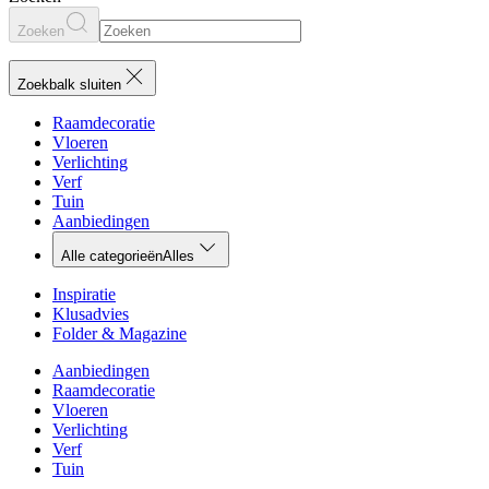
Zoeken
Zoekbalk sluiten
Raamdecoratie
Vloeren
Verlichting
Verf
Tuin
Aanbiedingen
Alle categorieën
Alles
Inspiratie
Klusadvies
Folder & Magazine
Aanbiedingen
Raamdecoratie
Vloeren
Verlichting
Verf
Tuin