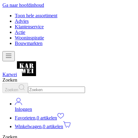
Ga naar hoofdinhoud
Toon hele assortiment
Advies
Klantenservice
Actie
Wooninspiratie
Bouwmarkten
Karwei
Zoeken
Zoeken
Inloggen
Favorieten
,
0 artikelen
Winkelwagen
,
0 artikelen
Zoeken