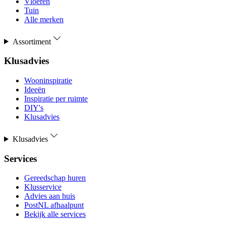
Vloeren
Tuin
Alle merken
Assortiment
Klusadvies
Wooninspiratie
Ideeën
Inspiratie per ruimte
DIY's
Klusadvies
Klusadvies
Services
Gereedschap huren
Klusservice
Advies aan huis
PostNL afhaalpunt
Bekijk alle services