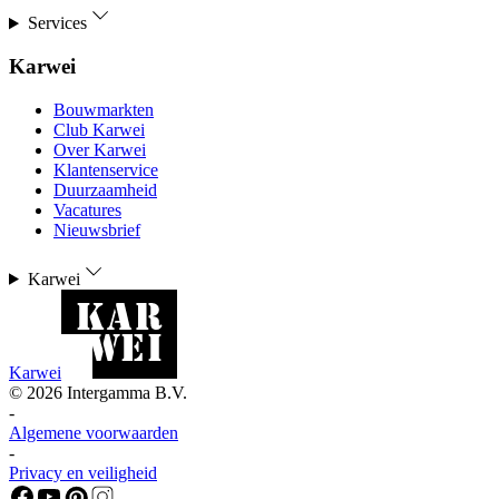
Services
Karwei
Bouwmarkten
Club Karwei
Over Karwei
Klantenservice
Duurzaamheid
Vacatures
Nieuwsbrief
Karwei
Karwei
©
2026
Intergamma B.V.
-
Algemene voorwaarden
-
Privacy en veiligheid