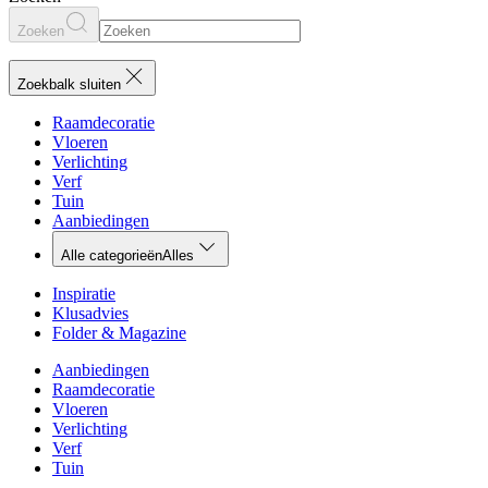
Zoeken
Zoekbalk sluiten
Raamdecoratie
Vloeren
Verlichting
Verf
Tuin
Aanbiedingen
Alle categorieën
Alles
Inspiratie
Klusadvies
Folder & Magazine
Aanbiedingen
Raamdecoratie
Vloeren
Verlichting
Verf
Tuin