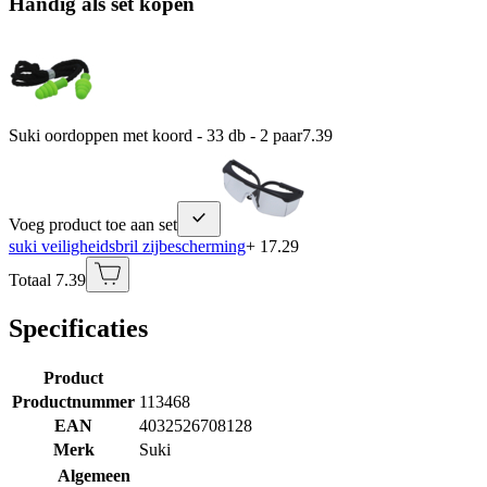
Handig als set kopen
Suki oordoppen met koord - 33 db - 2 paar
7.39
Voeg product toe aan set
suki veiligheidsbril zijbescherming
+ 17.29
Totaal 7.39
Specificaties
Product
Productnummer
113468
EAN
4032526708128
Merk
Suki
Algemeen