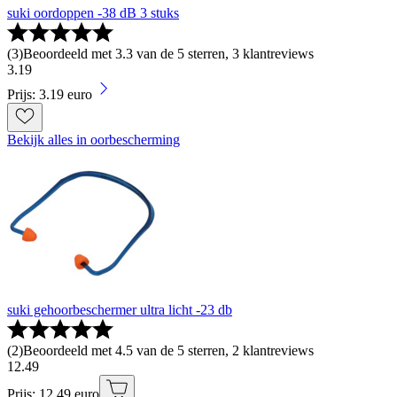
suki oordoppen -38 dB 3 stuks
(
3
)
Beoordeeld met 3.3 van de 5 sterren, 3 klantreviews
3
.
19
Prijs: 3.19 euro
Bekijk alles in oorbescherming
suki gehoorbeschermer ultra licht -23 db
(
2
)
Beoordeeld met 4.5 van de 5 sterren, 2 klantreviews
12
.
49
Prijs: 12.49 euro