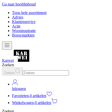
Ga naar hoofdinhoud
Toon hele assortiment
Advies
Klantenservice
Actie
Wooninspiratie
Bouwmarkten
Karwei
Zoeken
Zoeken
Inloggen
Favorieten
,
0 artikelen
Winkelwagen
,
0 artikelen
Zoeken