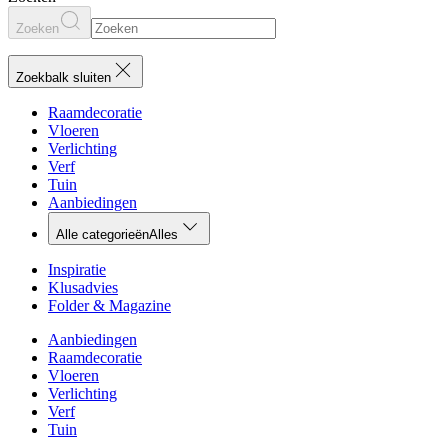
Zoeken
Zoekbalk sluiten
Raamdecoratie
Vloeren
Verlichting
Verf
Tuin
Aanbiedingen
Alle categorieën
Alles
Inspiratie
Klusadvies
Folder & Magazine
Aanbiedingen
Raamdecoratie
Vloeren
Verlichting
Verf
Tuin