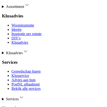
Assortiment
Klusadvies
Wooninspiratie
Ideeën
Inspiratie per ruimte
DIY's
Klusadvies
Klusadvies
Services
Gereedschap huren
Klusservice
Advies aan huis
PostNL afhaalpunt
Bekijk alle services
Services