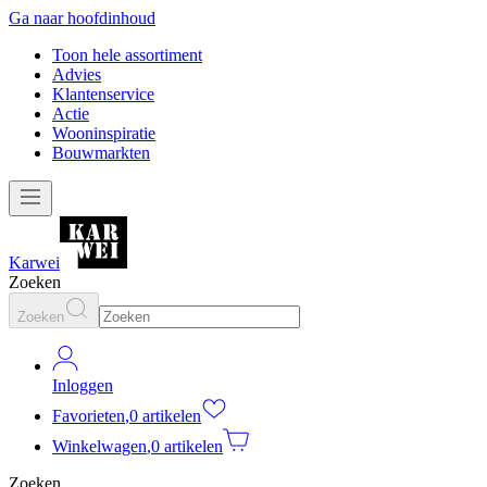
Ga naar hoofdinhoud
Toon hele assortiment
Advies
Klantenservice
Actie
Wooninspiratie
Bouwmarkten
Karwei
Zoeken
Zoeken
Inloggen
Favorieten
,
0 artikelen
Winkelwagen
,
0 artikelen
Zoeken