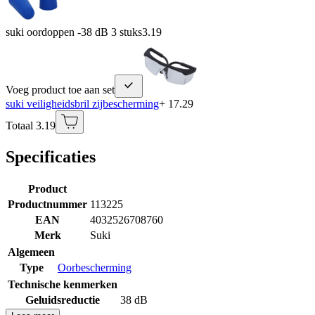
suki oordoppen -38 dB 3 stuks
3.19
Voeg product toe aan set
suki veiligheidsbril zijbescherming
+ 17.29
Totaal 3.19
Specificaties
Product
Productnummer
113225
EAN
4032526708760
Merk
Suki
Algemeen
Type
Oorbescherming
Technische kenmerken
Geluidsreductie
38 dB