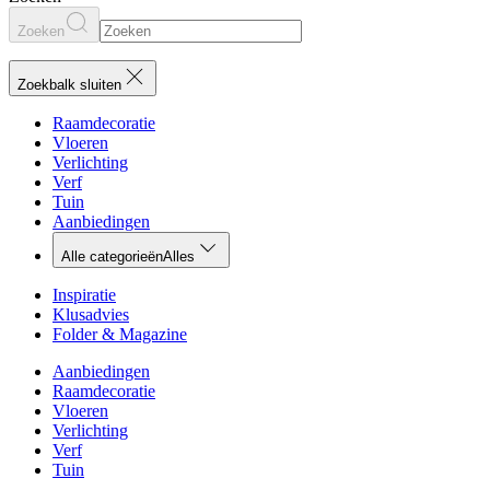
Zoeken
Zoekbalk sluiten
Raamdecoratie
Vloeren
Verlichting
Verf
Tuin
Aanbiedingen
Alle categorieën
Alles
Inspiratie
Klusadvies
Folder & Magazine
Aanbiedingen
Raamdecoratie
Vloeren
Verlichting
Verf
Tuin