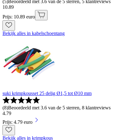
(
5
)
Beoordeeld met 3.6 van de 5 sterren, 5 klantreviews
10
.
89
Prijs: 10.89 euro
Bekijk alles in kabelschoentang
suki krimpkousset 25 delig Ø1,5 tot Ø10 mm
(
8
)
Beoordeeld met 3.6 van de 5 sterren, 8 klantreviews
4
.
79
Prijs: 4.79 euro
Bekijk alles in krimpkous