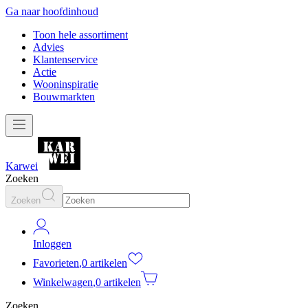
Ga naar hoofdinhoud
Toon hele assortiment
Advies
Klantenservice
Actie
Wooninspiratie
Bouwmarkten
Karwei
Zoeken
Zoeken
Inloggen
Favorieten
,
0 artikelen
Winkelwagen
,
0 artikelen
Zoeken