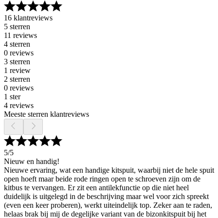
16 klantreviews
5 sterren
11 reviews
4 sterren
0 reviews
3 sterren
1 review
2 sterren
0 reviews
1 ster
4 reviews
Meeste sterren klantreviews
5
/5
Nieuw en handig!
Nieuwe ervaring, wat een handige kitspuit, waarbij niet de hele spuit
open hoeft maar beide rode ringen open te schroeven zijn om de
kitbus te vervangen. Er zit een antilekfunctie op die niet heel
duidelijk is uitgelegd in de beschrijving maar wel voor zich spreekt
(even een keer proberen), werkt uiteindelijk top. Zeker aan te raden,
helaas brak bij mij de degelijke variant van de bizonkitspuit bij het