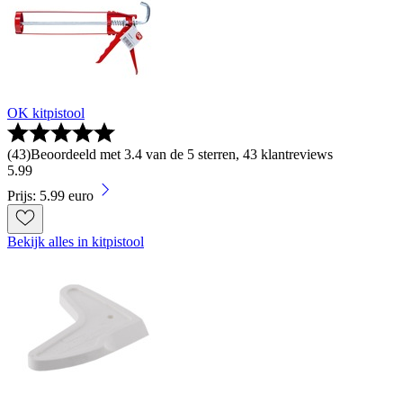
OK kitpistool
(
43
)
Beoordeeld met 3.4 van de 5 sterren, 43 klantreviews
5
.
99
Prijs: 5.99 euro
Bekijk alles in kitpistool