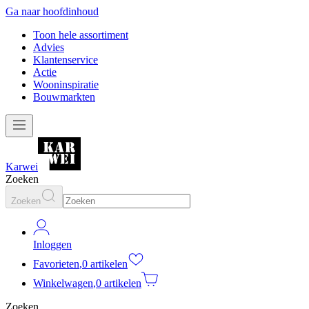
Ga naar hoofdinhoud
Toon hele assortiment
Advies
Klantenservice
Actie
Wooninspiratie
Bouwmarkten
Karwei
Zoeken
Zoeken
Inloggen
Favorieten
,
0 artikelen
Winkelwagen
,
0 artikelen
Zoeken