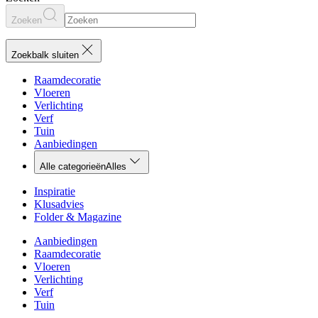
Zoeken
Zoekbalk sluiten
Raamdecoratie
Vloeren
Verlichting
Verf
Tuin
Aanbiedingen
Alle categorieën
Alles
Inspiratie
Klusadvies
Folder & Magazine
Aanbiedingen
Raamdecoratie
Vloeren
Verlichting
Verf
Tuin