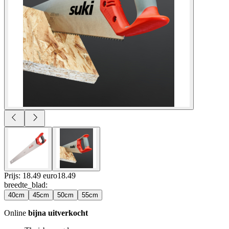
Prijs: 18.49 euro
18
.
49
breedte_blad
:
40cm
45cm
50cm
55cm
Online
bijna uitverkocht