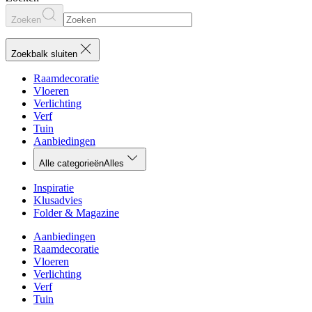
Zoeken
Zoekbalk sluiten
Raamdecoratie
Vloeren
Verlichting
Verf
Tuin
Aanbiedingen
Alle categorieën
Alles
Inspiratie
Klusadvies
Folder & Magazine
Aanbiedingen
Raamdecoratie
Vloeren
Verlichting
Verf
Tuin