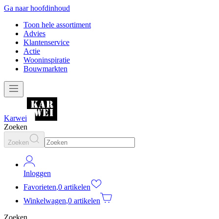
Ga naar hoofdinhoud
Toon hele assortiment
Advies
Klantenservice
Actie
Wooninspiratie
Bouwmarkten
Karwei
Zoeken
Zoeken
Inloggen
Favorieten
,
0 artikelen
Winkelwagen
,
0 artikelen
Zoeken