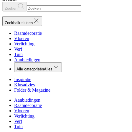
Zoeken
Zoekbalk sluiten
Raamdecoratie
Vloeren
Verlichting
Verf
Tuin
Aanbiedingen
Alle categorieën
Alles
Inspiratie
Klusadvies
Folder & Magazine
Aanbiedingen
Raamdecoratie
Vloeren
Verlichting
Verf
Tuin