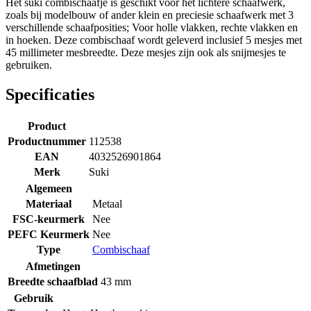
Het suki combischaafje is geschikt voor het lichtere schaafwerk,
zoals bij modelbouw of ander klein en preciesie schaafwerk met 3
verschillende schaafposities; Voor holle vlakken, rechte vlakken en
in hoeken. Deze combischaaf wordt geleverd inclusief 5 mesjes met
45 millimeter mesbreedte. Deze mesjes zijn ook als snijmesjes te
gebruiken.
Specificaties
Product
Productnummer
112538
EAN
4032526901864
Merk
Suki
Algemeen
Materiaal
Metaal
FSC-keurmerk
Nee
PEFC Keurmerk
Nee
Type
Combischaaf
Afmetingen
Breedte schaafblad
43 mm
Gebruik