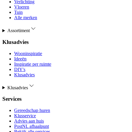
Verlichting
Vloeren
Tuin
Alle merken
Assortiment
Klusadvies
Wooninspiratie
Ideeën
Inspiratie per ruimte
DIY's
Klusadvies
Klusadvies
Services
Gereedschap huren
Klusservice
Advies aan huis
PostNL afhaalpunt
Bekijk alle services