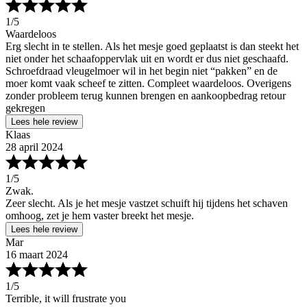
1
/5
Waardeloos
Erg slecht in te stellen. Als het mesje goed geplaatst is dan steekt het
niet onder het schaafoppervlak uit en wordt er dus niet geschaafd.
Schroefdraad vleugelmoer wil in het begin niet “pakken” en de
moer komt vaak scheef te zitten. Compleet waardeloos. Overigens
zonder probleem terug kunnen brengen en aankoopbedrag retour
gekregen
Lees hele review
Klaas
28 april 2024
1
/5
Zwak.
Zeer slecht. Als je het mesje vastzet schuift hij tijdens het schaven
omhoog, zet je hem vaster breekt het mesje.
Lees hele review
Mar
16 maart 2024
1
/5
Terrible, it will frustrate you