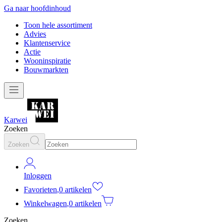
Ga naar hoofdinhoud
Toon hele assortiment
Advies
Klantenservice
Actie
Wooninspiratie
Bouwmarkten
Karwei
Zoeken
Zoeken
Inloggen
Favorieten
,
0 artikelen
Winkelwagen
,
0 artikelen
Zoeken