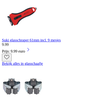
Suki glasschraper 61mm incl. 9 mesjes
9
.
99
Prijs: 9.99 euro
Bekijk alles in glasschaafje