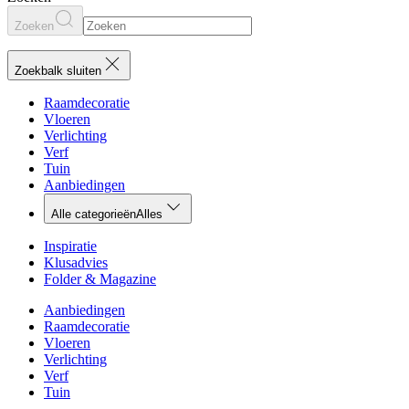
Zoeken
Zoekbalk sluiten
Raamdecoratie
Vloeren
Verlichting
Verf
Tuin
Aanbiedingen
Alle categorieën
Alles
Inspiratie
Klusadvies
Folder & Magazine
Aanbiedingen
Raamdecoratie
Vloeren
Verlichting
Verf
Tuin