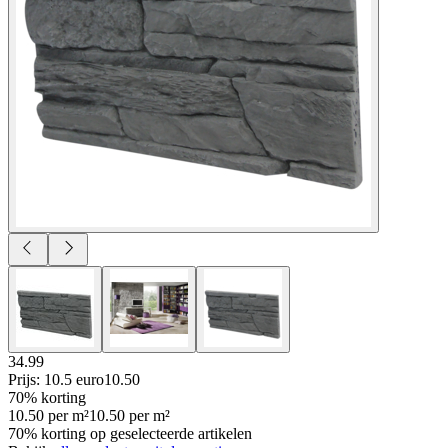
34.99
Prijs: 10.5 euro
10
.
50
70% korting
10.50
per
m²
10.50
per
m²
70% korting op geselecteerde artikelen