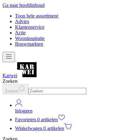
Ga naar hoofdinhoud
Toon hele assortiment
Advies
Klantenservice
Actie
Wooninspiratie
Bouwmarkten
Karwei
Zoeken
Zoeken
Inloggen
Favorieten
,
0 artikelen
Winkelwagen
,
0 artikelen
Zoeken