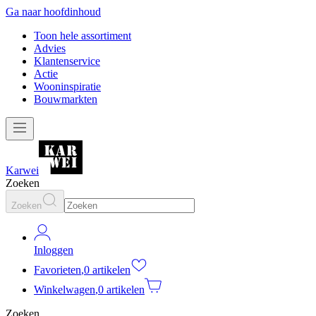
Ga naar hoofdinhoud
Toon hele assortiment
Advies
Klantenservice
Actie
Wooninspiratie
Bouwmarkten
Karwei
Zoeken
Zoeken
Inloggen
Favorieten
,
0 artikelen
Winkelwagen
,
0 artikelen
Zoeken