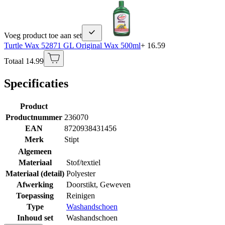
Voeg product toe aan set
Turtle Wax 52871 GL Original Wax 500ml
+ 16.59
Totaal 14.99
Specificaties
Product
Productnummer
236070
EAN
8720938431456
Merk
Stipt
Algemeen
Materiaal
Stof/textiel
Materiaal (detail)
Polyester
Afwerking
Doorstikt
,
Geweven
Toepassing
Reinigen
Type
Washandschoen
Inhoud set
Washandschoen