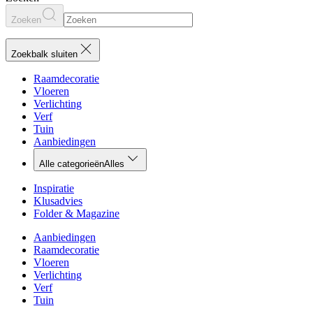
Zoeken
Zoekbalk sluiten
Raamdecoratie
Vloeren
Verlichting
Verf
Tuin
Aanbiedingen
Alle categorieën
Alles
Inspiratie
Klusadvies
Folder & Magazine
Aanbiedingen
Raamdecoratie
Vloeren
Verlichting
Verf
Tuin