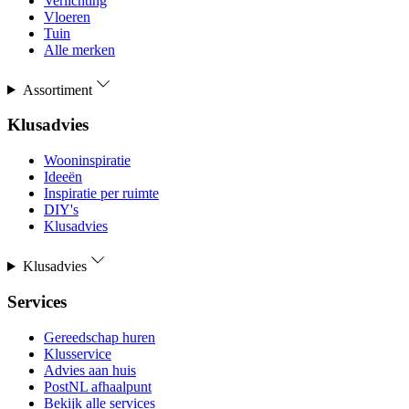
Verlichting
Vloeren
Tuin
Alle merken
Assortiment
Klusadvies
Wooninspiratie
Ideeën
Inspiratie per ruimte
DIY's
Klusadvies
Klusadvies
Services
Gereedschap huren
Klusservice
Advies aan huis
PostNL afhaalpunt
Bekijk alle services