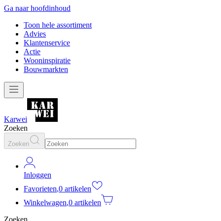
Ga naar hoofdinhoud
Toon hele assortiment
Advies
Klantenservice
Actie
Wooninspiratie
Bouwmarkten
Karwei
Zoeken
Zoeken
Inloggen
Favorieten
,
0 artikelen
Winkelwagen
,
0 artikelen
Zoeken