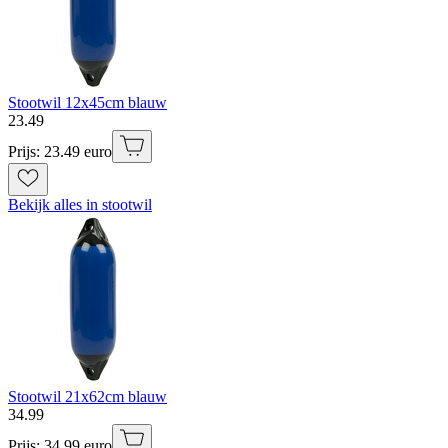
Stootwil 12x45cm blauw
23
.
49
Prijs: 23.49 euro
Bekijk alles in stootwil
Stootwil 21x62cm blauw
34
.
99
Prijs: 34.99 euro