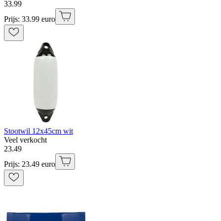
33
.
99
Prijs: 33.99 euro
Stootwil 12x45cm wit
Veel verkocht
23
.
49
Prijs: 23.49 euro