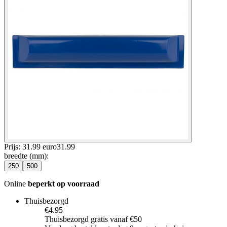
Prijs: 31.99 euro
31
.
99
breedte (mm)
:
250
500
Online
beperkt op voorraad
Thuisbezorgd
€4.95
Thuisbezorgd gratis vanaf €50