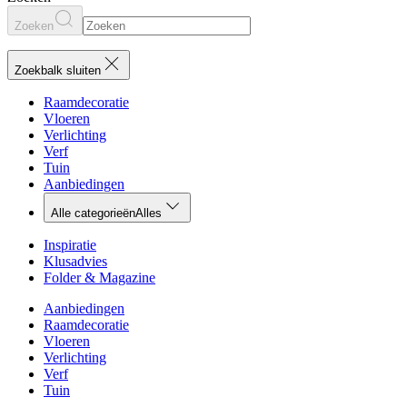
Zoeken
Zoekbalk sluiten
Raamdecoratie
Vloeren
Verlichting
Verf
Tuin
Aanbiedingen
Alle categorieën
Alles
Inspiratie
Klusadvies
Folder & Magazine
Aanbiedingen
Raamdecoratie
Vloeren
Verlichting
Verf
Tuin