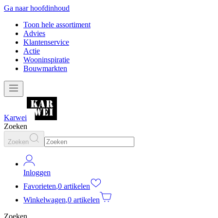
Ga naar hoofdinhoud
Toon hele assortiment
Advies
Klantenservice
Actie
Wooninspiratie
Bouwmarkten
Karwei
Zoeken
Zoeken
Inloggen
Favorieten
,
0 artikelen
Winkelwagen
,
0 artikelen
Zoeken