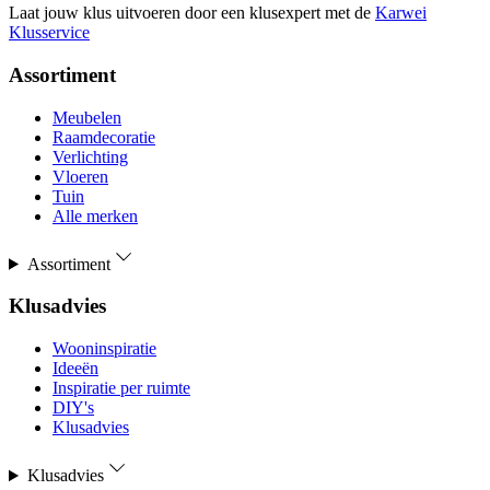
Laat jouw klus uitvoeren door een klusexpert met de
Karwei
Klusservice
Assortiment
Meubelen
Raamdecoratie
Verlichting
Vloeren
Tuin
Alle merken
Assortiment
Klusadvies
Wooninspiratie
Ideeën
Inspiratie per ruimte
DIY's
Klusadvies
Klusadvies