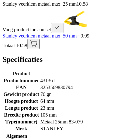
Stanley veerklem metaal max. 25 mm
10.58
Voeg product toe aan set
Stanley veerklem metaal max. 50 mm
+ 9.99
Totaal 10.58
Specificaties
Product
Productnummer
431361
EAN
3253569830794
Gewicht product
76 gr
Hoogte product
64 mm
Lengte product
23 mm
Breedte product
105 mm
Type(nummer)
Metaal 25mm 83-079
Merk
STANLEY
Algemeen