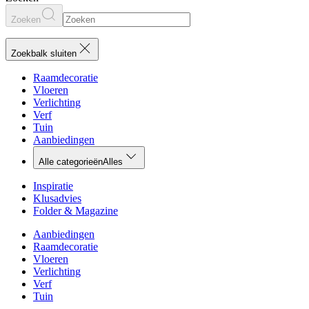
Zoeken
Zoekbalk sluiten
Raamdecoratie
Vloeren
Verlichting
Verf
Tuin
Aanbiedingen
Alle categorieën
Alles
Inspiratie
Klusadvies
Folder & Magazine
Aanbiedingen
Raamdecoratie
Vloeren
Verlichting
Verf
Tuin