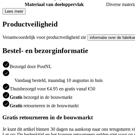
Materiaal van doeloppervlak
Diverse materi
Lees meer
Productveiligheid
Verantwoordelijk voor productveiligheid zie
informatie over de fabrika
Bestel- en bezorginformatie
Bezorgd door PostNL
Vandaag besteld, maandag 10 augustus in huis
Thuisbezorgd voor €4.95 en gratis vanaf €50
Gratis
bezorgd in de bouwmarkt
Gratis
retourneren in de bouwmarkt
Gratis retourneren in de bouwmarkt
Je kunt dit artikel binnen 30 dagen na aankoop naar ons terugsturen
Let op: De bedenktijd en het kunnen retourneren gelden niet voor op m