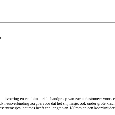
n.
n uitvoering en een bimateriale handgreep van zacht elastomeer voor e
ck neusverbinding zorgt ervoor dat het snijmesje, ook onder grote krac
eservemesjes. het mes heeft een lengte van 180mm en een koordsnijder