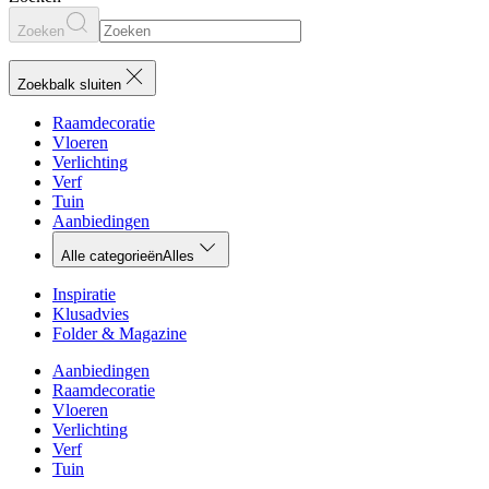
Zoeken
Zoekbalk sluiten
Raamdecoratie
Vloeren
Verlichting
Verf
Tuin
Aanbiedingen
Alle categorieën
Alles
Inspiratie
Klusadvies
Folder & Magazine
Aanbiedingen
Raamdecoratie
Vloeren
Verlichting
Verf
Tuin