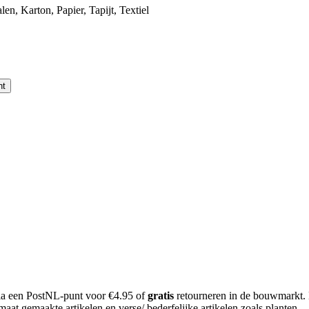
alen
,
Karton
,
Papier
,
Tapijt
,
Textiel
nt
 via een PostNL-punt voor €4.95 of
gratis
retourneren in de bouwmarkt.
aat gemaakte artikelen en verse/ bederfelijke artikelen zoals planten.