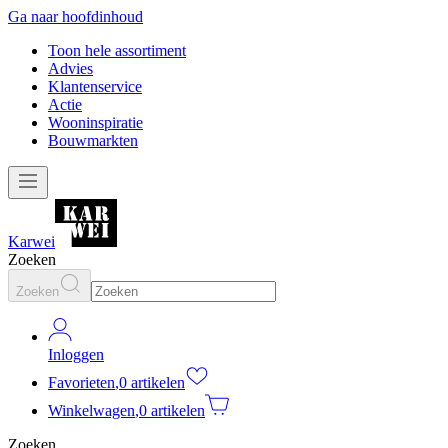
Ga naar hoofdinhoud
Toon hele assortiment
Advies
Klantenservice
Actie
Wooninspiratie
Bouwmarkten
Karwei
Zoeken
Zoeken
Inloggen
Favorieten
,
0 artikelen
Winkelwagen
,
0 artikelen
Zoeken