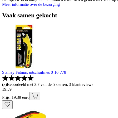
Meer informatie over de bezorging
Vaak samen gekocht
Stanley Fatmax uitschuifmes 0-10-778
(
3
)
Beoordeeld met 3.7 van de 5 sterren, 3 klantreviews
19
.
39
Prijs: 19.39 euro