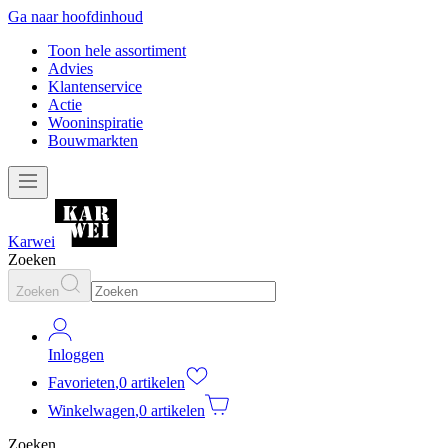
Ga naar hoofdinhoud
Toon hele assortiment
Advies
Klantenservice
Actie
Wooninspiratie
Bouwmarkten
Karwei
Zoeken
Zoeken
Inloggen
Favorieten
,
0 artikelen
Winkelwagen
,
0 artikelen
Zoeken