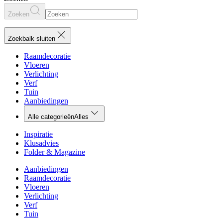
Zoeken
Zoekbalk sluiten
Raamdecoratie
Vloeren
Verlichting
Verf
Tuin
Aanbiedingen
Alle categorieën
Alles
Inspiratie
Klusadvies
Folder & Magazine
Aanbiedingen
Raamdecoratie
Vloeren
Verlichting
Verf
Tuin