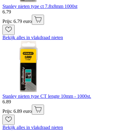
Stanley nieten type ct 7.8x8mm 1000st
6
.
79
Prijs: 6.79 euro
Bekijk alles in vlakdraad nieten
Stanley nieten type CT lengte 10mm - 1000st.
6
.
89
Prijs: 6.89 euro
Bekijk alles in vlakdraad nieten