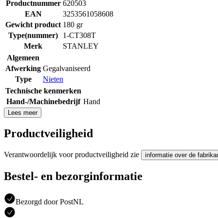
Productnummer
620503
EAN
3253561058608
Gewicht product
180 gr
Type(nummer)
1-CT308T
Merk
STANLEY
Algemeen
Afwerking
Gegalvaniseerd
Type
Nieten
Technische kenmerken
Hand-/Machinebedrijf
Hand
Lees meer
Productveiligheid
Verantwoordelijk voor productveiligheid zie
informatie over de fabrika
Bestel- en bezorginformatie
Bezorgd door PostNL