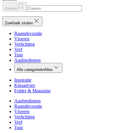
Zoeken
Zoekbalk sluiten
Raamdecoratie
Vloeren
Verlichting
Verf
Tuin
Aanbiedingen
Alle categorieën
Alles
Inspiratie
Klusadvies
Folder & Magazine
Aanbiedingen
Raamdecoratie
Vloeren
Verlichting
Verf
Tuin