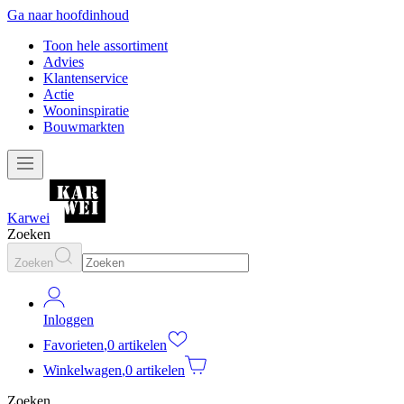
Ga naar hoofdinhoud
Toon hele assortiment
Advies
Klantenservice
Actie
Wooninspiratie
Bouwmarkten
Karwei
Zoeken
Zoeken
Inloggen
Favorieten
,
0 artikelen
Winkelwagen
,
0 artikelen
Zoeken