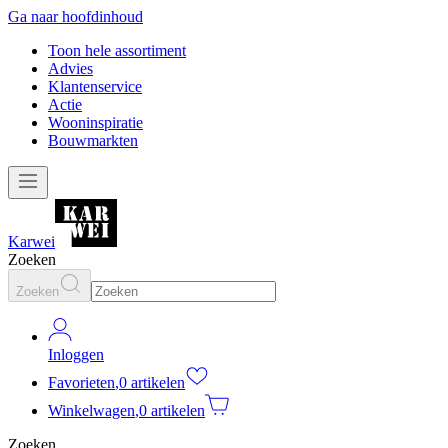
Ga naar hoofdinhoud
Toon hele assortiment
Advies
Klantenservice
Actie
Wooninspiratie
Bouwmarkten
Karwei
Zoeken
Zoeken
Inloggen
Favorieten
,
0 artikelen
Winkelwagen
,
0 artikelen
Zoeken