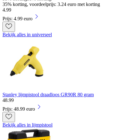
35% korting, voordeelprijs: 3.24 euro met korting
4
.
99
Prijs: 4.99 euro
Bekijk alles in universeel
Stanley lijmpistool draadloos GR90R 80 gram
48
.
99
Prijs: 48.99 euro
Bekijk alles in lijmpistool