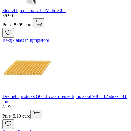
Steinel lijmpistool GlueMatic 3011
39
.
99
Prijs: 39.99 euro
Bekijk alles in lijmpistool
Dremel lijmsticks GG13 voor dremel lijmpistool 940 - 12 stuks - 11
mm
8
.
19
Prijs: 8.19 euro