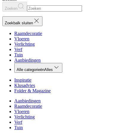
Zoeken
Zoekbalk sluiten
Raamdecoratie
Vloeren
Verlichting
Verf
Tuin
Aanbiedingen
Alle categorieën
Alles
Inspiratie
Klusadvies
Folder & Magazine
Aanbiedingen
Raamdecoratie
Vloeren
Verlichting
Verf
Tuin