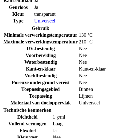
Kant-en-klaar
Ja
Geurloos
Ja
Kleur
transparant
Type
Universeel
Gebruik
Minimale verwerkingstemperatuur
130 °C
Maximale verwerkingstemperatuur
210 °C
UV-bestendig
Nee
Voorbereiding
Nee
Waterbestendig
Nee
Kant-en-klaar
Kant-en-klaar
Vochtbestendig
Nee
Poreuze ondergrond vereist
Nee
Toepassingsgebied
Binnen
Toepassing
Lijmen
Materiaal van doeloppervlak
Universeel
Technische kenmerken
Dichtheid
1 g/ml
Vullend vermogen
Laag
Flexibel
Ja
Kleurvast
Nee