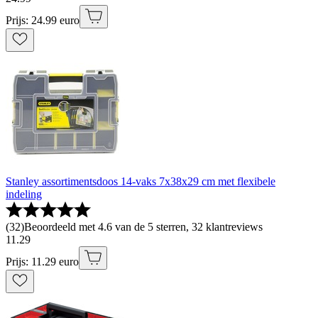
Prijs: 24.99 euro
Stanley assortimentsdoos 14-vaks 7x38x29 cm met flexibele
indeling
(
32
)
Beoordeeld met 4.6 van de 5 sterren, 32 klantreviews
11
.
29
Prijs: 11.29 euro