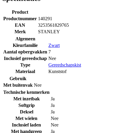
Product
Productnummer
140291
EAN
3253561829765
Merk
STANLEY
Algemeen
Kleurfamilie
Zwart
Aantal opbergvakken
7
Inclusief gereedschap
Nee
Type
Gereedschapskist
Materiaal
Kunststof
Gebruik
Met buitenvak
Nee
Technische kenmerken
Met inzetbak
Ja
Softgrip
Ja
Deksel
Ja
Met wielen
Nee
Inclusief laden
Nee
Met handgreep
Ja