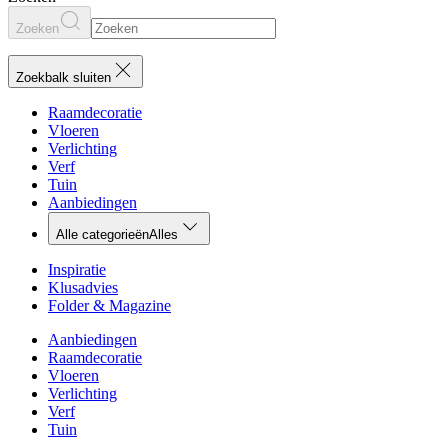
Zoeken
Zoekbalk sluiten
Raamdecoratie
Vloeren
Verlichting
Verf
Tuin
Aanbiedingen
Alle categorieën
Alles
Inspiratie
Klusadvies
Folder & Magazine
Aanbiedingen
Raamdecoratie
Vloeren
Verlichting
Verf
Tuin