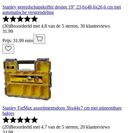
Stanley gereedschapskoffer design 19" 23,6x48,6x26,6 cm met
automatische vergrendeling
(
30
)
Beoordeeld met 4.8 van de 5 sterren, 30 klantreviews
31
.
99
Prijs: 31.99 euro
Stanley FatMax assortimentsdoos 36x44x7 cm met uitneembare
bakjes
(
20
)
Beoordeeld met 4.7 van de 5 sterren, 20 klantreviews
24
.
99