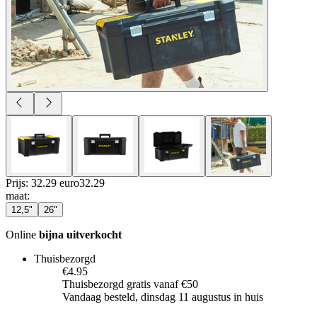
Prijs: 32.29 euro
32
.
29
maat
:
12,5"
26"
Online
bijna uitverkocht
Thuisbezorgd
€4.95
Thuisbezorgd gratis vanaf €50
Vandaag besteld, dinsdag 11 augustus in huis