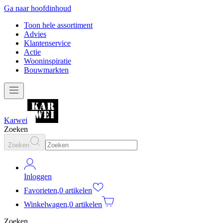
Ga naar hoofdinhoud
Toon hele assortiment
Advies
Klantenservice
Actie
Wooninspiratie
Bouwmarkten
Karwei
Zoeken
Zoeken
Inloggen
Favorieten
,
0 artikelen
Winkelwagen
,
0 artikelen
Zoeken