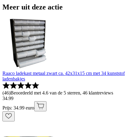
Meer uit deze actie
Raaco ladekast metaal zwart ca. 42x31x15 cm met 34 kunststof
ladenbakjes
(
46
)
Beoordeeld met 4.6 van de 5 sterren, 46 klantreviews
34
.
99
Prijs: 34.99 euro