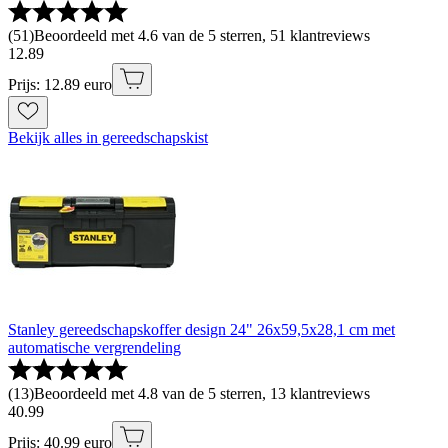
(
51
)
Beoordeeld met 4.6 van de 5 sterren, 51 klantreviews
12
.
89
Prijs: 12.89 euro
Bekijk alles in gereedschapskist
Stanley gereedschapskoffer design 24" 26x59,5x28,1 cm met
automatische vergrendeling
(
13
)
Beoordeeld met 4.8 van de 5 sterren, 13 klantreviews
40
.
99
Prijs: 40.99 euro