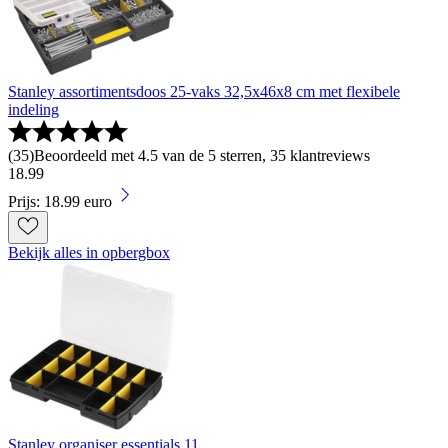
Stanley assortimentsdoos 25-vaks 32,5x46x8 cm met flexibele
indeling
(
35
)
Beoordeeld met 4.5 van de 5 sterren, 35 klantreviews
18
.
99
Prijs: 18.99 euro
Bekijk alles in opbergbox
Stanley organiser essentials 11