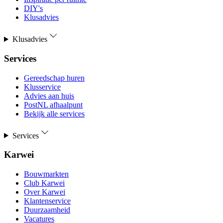
DIY's
Klusadvies
Klusadvies
Services
Gereedschap huren
Klusservice
Advies aan huis
PostNL afhaalpunt
Bekijk alle services
Services
Karwei
Bouwmarkten
Club Karwei
Over Karwei
Klantenservice
Duurzaamheid
Vacatures