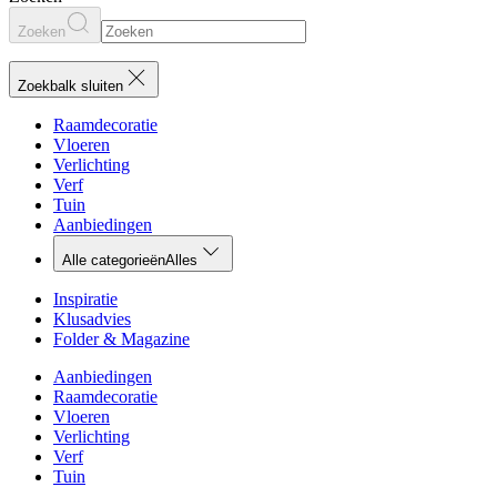
Zoeken
Zoekbalk sluiten
Raamdecoratie
Vloeren
Verlichting
Verf
Tuin
Aanbiedingen
Alle categorieën
Alles
Inspiratie
Klusadvies
Folder & Magazine
Aanbiedingen
Raamdecoratie
Vloeren
Verlichting
Verf
Tuin