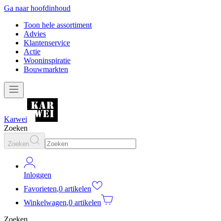
Ga naar hoofdinhoud
Toon hele assortiment
Advies
Klantenservice
Actie
Wooninspiratie
Bouwmarkten
Karwei
Zoeken
Zoeken
Inloggen
Favorieten
,
0 artikelen
Winkelwagen
,
0 artikelen
Zoeken