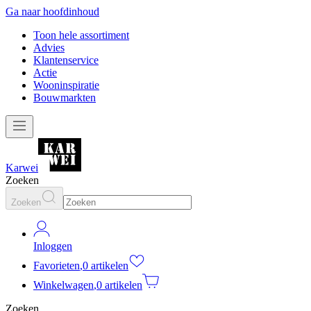
Ga naar hoofdinhoud
Toon hele assortiment
Advies
Klantenservice
Actie
Wooninspiratie
Bouwmarkten
Karwei
Zoeken
Zoeken
Inloggen
Favorieten
,
0 artikelen
Winkelwagen
,
0 artikelen
Zoeken