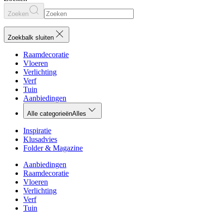
Zoeken
Zoekbalk sluiten
Raamdecoratie
Vloeren
Verlichting
Verf
Tuin
Aanbiedingen
Alle categorieën
Alles
Inspiratie
Klusadvies
Folder & Magazine
Aanbiedingen
Raamdecoratie
Vloeren
Verlichting
Verf
Tuin