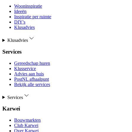
Wooninspiratie
Ideeën
Inspiratie per ruimte
DIY's
Klusadvies
Klusadvies
Services
Gereedschap huren
Klusservice
Advies aan huis
PostNL afhaalpunt
Bekijk alle services
Services
Karwei
Bouwmarkten
Club Karwei
Over Karwei