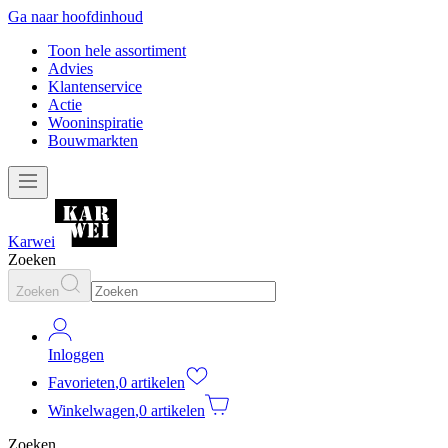
Ga naar hoofdinhoud
Toon hele assortiment
Advies
Klantenservice
Actie
Wooninspiratie
Bouwmarkten
Karwei
Zoeken
Zoeken
Inloggen
Favorieten
,
0 artikelen
Winkelwagen
,
0 artikelen
Zoeken