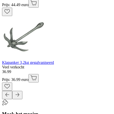
Prijs: 44.49 euro
Klapanker 3,2kg gegalvaniseerd
Veel verkocht
36
.
99
Prijs: 36.99 euro
Maak het mooier