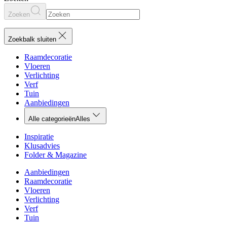
Zoeken
Zoekbalk sluiten
Raamdecoratie
Vloeren
Verlichting
Verf
Tuin
Aanbiedingen
Alle categorieën
Alles
Inspiratie
Klusadvies
Folder & Magazine
Aanbiedingen
Raamdecoratie
Vloeren
Verlichting
Verf
Tuin