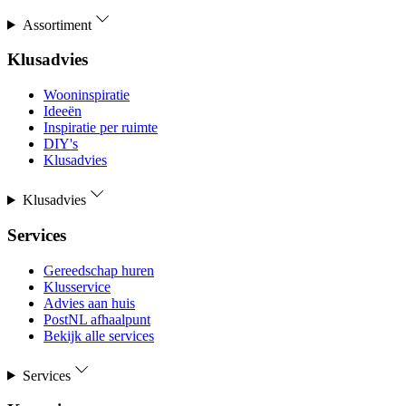
Assortiment
Klusadvies
Wooninspiratie
Ideeën
Inspiratie per ruimte
DIY's
Klusadvies
Klusadvies
Services
Gereedschap huren
Klusservice
Advies aan huis
PostNL afhaalpunt
Bekijk alle services
Services