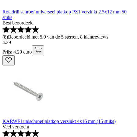
Rotadrill schroef universeel platkop PZ1 verzinkt 2.5x12 mm 50
stuks
Best beoordeeld
(
8
)
Beoordeeld met 5.0 van de 5 sterren, 8 klantreviews
4
.
29
Prijs: 4.29 euro
KARWEI unischroef platkop verzinkt 4x16 mm (15 stuks)
Veel verkocht