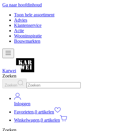
Ga naar hoofdinhoud
Toon hele assortiment
Advies
Klantenservice
Actie
Wooninspiratie
Bouwmarkten
Karwei
Zoeken
Zoeken
Inloggen
Favorieten
,
0 artikelen
Winkelwagen
,
0 artikelen
Zoeken