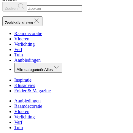
Zoeken
Zoekbalk sluiten
Raamdecoratie
Vloeren
Verlichting
Verf
Tuin
Aanbiedingen
Alle categorieën
Alles
Inspiratie
Klusadvies
Folder & Magazine
Aanbiedingen
Raamdecoratie
Vloeren
Verlichting
Verf
Tuin