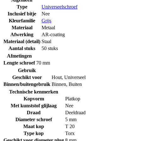
Type
Universeelschroef
Inclusief bitje
Nee
Kleurfamilie
Grijs
Materiaal
Metaal
Afwerking
AR-coating
Materiaal (detail)
Staal
Aantal stuks
50 stuks
Afmetingen
Lengte schroef
70 mm
Gebruik
Geschikt voor
Hout
,
Universeel
Binnen/buitengebruik
Binnen
,
Buiten
Technische kenmerken
Kopvorm
Platkop
Met kunststof glijlaag
Nee
Draad
Deeldraad
Diameter schroef
5 mm
Maat kop
T 20
Type kop
Torx
Geschikt voor diameter plug
8 mm