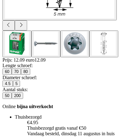
Prijs: 12.09 euro
12
.
09
Lengte schroef
:
60
70
80
Diameter schroef
:
4.5
5
Aantal stuks
:
50
200
Online
bijna uitverkocht
Thuisbezorgd
€4.95
Thuisbezorgd gratis vanaf €50
Vandaag besteld, dinsdag 11 augustus in huis