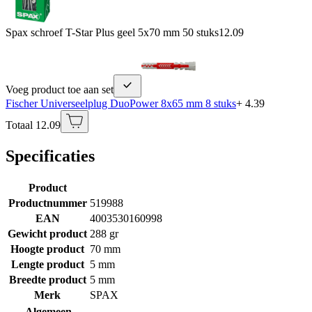
Spax schroef T-Star Plus geel 5x70 mm 50 stuks
12.09
Voeg product toe aan set
Fischer Universeelplug DuoPower 8x65 mm 8 stuks
+ 4.39
Totaal 12.09
Specificaties
Product
Productnummer
519988
EAN
4003530160998
Gewicht product
288 gr
Hoogte product
70 mm
Lengte product
5 mm
Breedte product
5 mm
Merk
SPAX
Algemeen