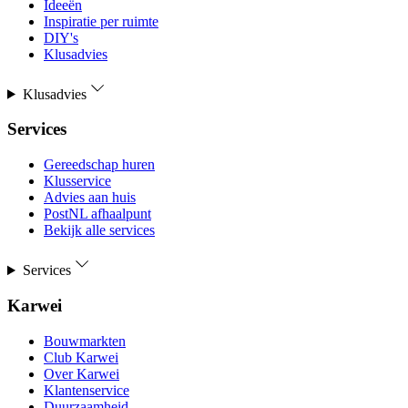
Ideeën
Inspiratie per ruimte
DIY's
Klusadvies
Klusadvies
Services
Gereedschap huren
Klusservice
Advies aan huis
PostNL afhaalpunt
Bekijk alle services
Services
Karwei
Bouwmarkten
Club Karwei
Over Karwei
Klantenservice
Duurzaamheid