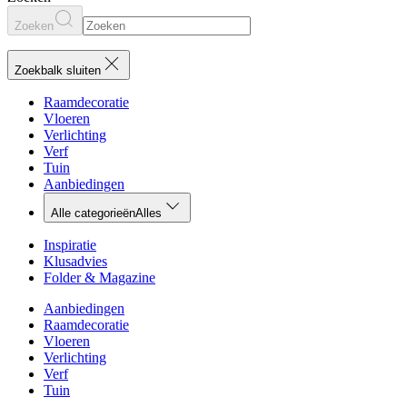
Zoeken
Zoekbalk sluiten
Raamdecoratie
Vloeren
Verlichting
Verf
Tuin
Aanbiedingen
Alle categorieën
Alles
Inspiratie
Klusadvies
Folder & Magazine
Aanbiedingen
Raamdecoratie
Vloeren
Verlichting
Verf
Tuin