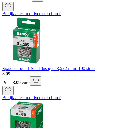
Bekijk alles in universeelschroef
Spax schroef T-Star Plus geel 3,5x25 mm 100 stuks
8
.
09
Prijs: 8.09 euro
Bekijk alles in universeelschroef