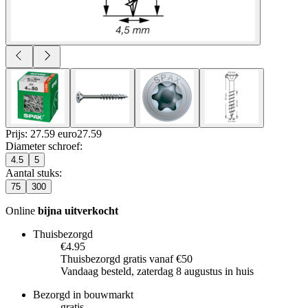
Prijs: 27.59 euro
27
.
59
Diameter schroef
:
4.5
5
Aantal stuks
:
75
300
Online
bijna uitverkocht
Thuisbezorgd
€4.95
Thuisbezorgd gratis vanaf €50
Vandaag besteld, zaterdag 8 augustus in huis
Bezorgd in bouwmarkt
gratis