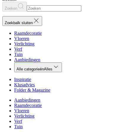
Zoeken
Zoekbalk sluiten
Raamdecoratie
Vloeren
Verlichting
Verf
Tuin
Aanbiedingen
Alle categorieën
Alles
Inspiratie
Klusadvies
Folder & Magazine
Aanbiedingen
Raamdecoratie
Vloeren
Verlichting
Verf
Tuin