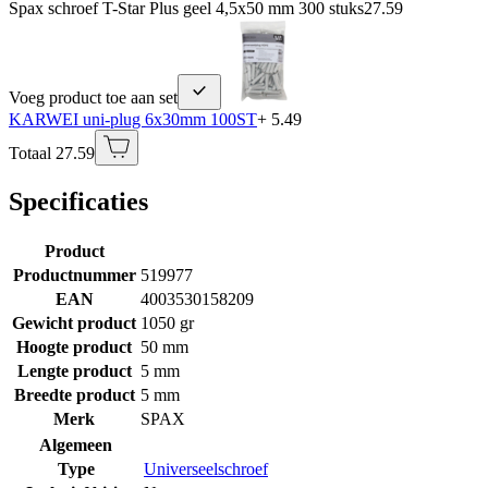
Spax schroef T-Star Plus geel 4,5x50 mm 300 stuks
27.59
Voeg product toe aan set
KARWEI uni-plug 6x30mm 100ST
+ 5.49
Totaal 27.59
Specificaties
Product
Productnummer
519977
EAN
4003530158209
Gewicht product
1050 gr
Hoogte product
50 mm
Lengte product
5 mm
Breedte product
5 mm
Merk
SPAX
Algemeen
Type
Universeelschroef