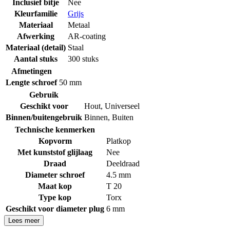
Inclusief bitje
Nee
Kleurfamilie
Grijs
Materiaal
Metaal
Afwerking
AR-coating
Materiaal (detail)
Staal
Aantal stuks
300 stuks
Afmetingen
Lengte schroef
50 mm
Gebruik
Geschikt voor
Hout
,
Universeel
Binnen/buitengebruik
Binnen
,
Buiten
Technische kenmerken
Kopvorm
Platkop
Met kunststof glijlaag
Nee
Draad
Deeldraad
Diameter schroef
4.5 mm
Maat kop
T 20
Type kop
Torx
Geschikt voor diameter plug
6 mm
Lees meer