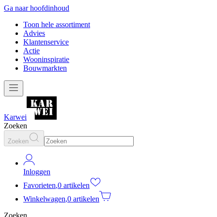
Ga naar hoofdinhoud
Toon hele assortiment
Advies
Klantenservice
Actie
Wooninspiratie
Bouwmarkten
Karwei
Zoeken
Zoeken
Inloggen
Favorieten
,
0 artikelen
Winkelwagen
,
0 artikelen
Zoeken