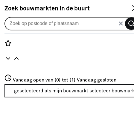
S
Zoek bouwmarkten in de buurt
Zonwerende spandoeken
Spandoek zonneschermdoek
streep zwart/bruin (kleurnr.
Rozenstraat 3
Vandaag open van {0} tot {1}
338640) op maat
Vandaag gesloten
3772JH Amersfoort
+31 01234567
geselecteerd als mijn bouwmarkt
selecteer bouwmar
0
klantreview
review
Meer over deze bouwmarkt