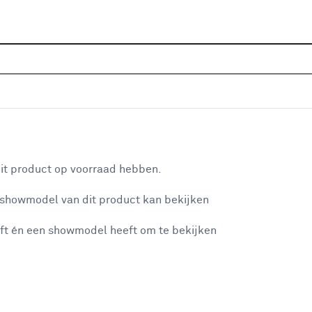
Home
Assortiment
Raamdecoratie
Zonwering
ep grijs (kleurnr. D113) op maat
aan je winkelwagen
it product op voorraad hebben.
v
 showmodel van dit product kan bekijken
v
ft én een showmodel heeft om te bekijken
5
2
misgegaan...
2
A
et niet mogelijke om meer exemplaren te bestellen.