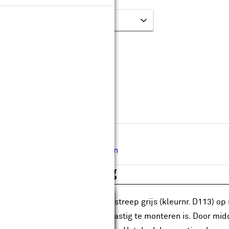
leur & kleurnummer:
Op maat maken
Levertijd ongeveer 40 werkdagen
Gratis
op maat gemaakt
Gratis
bezorgd in je bouwmarkt
Hulp nodig bij de afmeting?
Inmeetservice aanvragen
roductomschrijving
Sluiten
 spandoek zonneschermdoek streep grijs (kleurnr. D113) op 
nnen waar een zonnescherm lastig te monteren is. Door midd