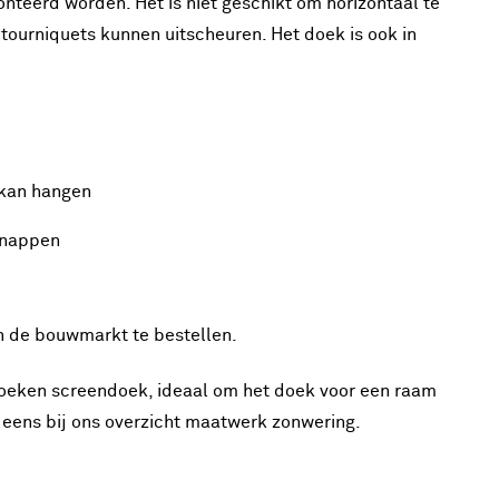
teerd worden. Het is niet geschikt om horizontaal te
tourniquets kunnen uitscheuren. Het doek is ook in
 kan hangen
ignappen
in de bouwmarkt te bestellen.
ken screendoek, ideaal om het doek voor een raam
n eens bij ons overzicht maatwerk zonwering.