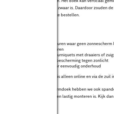
 doek monteren en demonteren. Het doek kan verticaal gemon
teren aangezien het doek vrij zwaar is. Daardoor zouden de 
ere kleuren of streepdessins te bestellen.
langrijkste kenmerken:
Ideaal voor kleine ramen en deuren waar geen zonnescherm
Uitgebreide collectie doekkleuren
Makkelijke bevestiging door tourniquets met draaiers of zu
UV-bestendig voor langdurige bescherming tegen zonlicht
Waterafstotend behandeld voor eenvoudig onderhoud
 spandoek zonneschermdoek is alleen online en via de zuil 
ast de spandoeken zonneschermdoek hebben we ook spandoe
deur te spannen waar een screen lastig monteren is. Kijk da