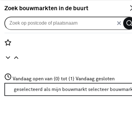
S
Zoek bouwmarkten in de buurt
Zonwerende spandoeken
Spandoek zonneschermdoek
streep grijs (kleurnr. 338644) op
Rozenstraat 3
Vandaag open van {0} tot {1}
maat
Vandaag gesloten
3772JH Amersfoort
+31 01234567
geselecteerd als mijn bouwmarkt
selecteer bouwmar
0
klantreview
review
Meer over deze bouwmarkt