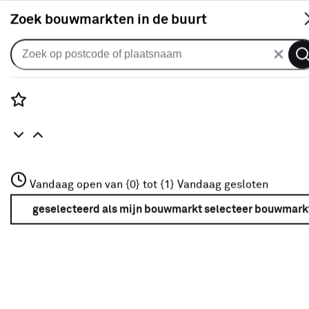
S
Zoek bouwmarkten in de buurt
Zonwerende spandoeken
Spandoek zonneschermdoek
streep bruin (kleurnr. D305) op
Rozenstraat 3
Vandaag open van {0} tot {1}
maat
Vandaag gesloten
3772JH Amersfoort
+31 01234567
geselecteerd als mijn bouwmarkt
selecteer bouwmark
0
klantreview
review
Meer over deze bouwmarkt