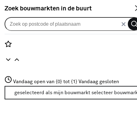
S
Zoek bouwmarkten in de buurt
Zonwerende spandoeken
Spandoek screendoek groen
(kleurnr. 001044) op maat
Rozenstraat 3
Vandaag open van {0} tot {1}
Vandaag gesloten
0
klantreview
review
3772JH Amersfoort
+31 01234567
geselecteerd als mijn bouwmarkt
selecteer bouwmar
Meer over deze bouwmarkt