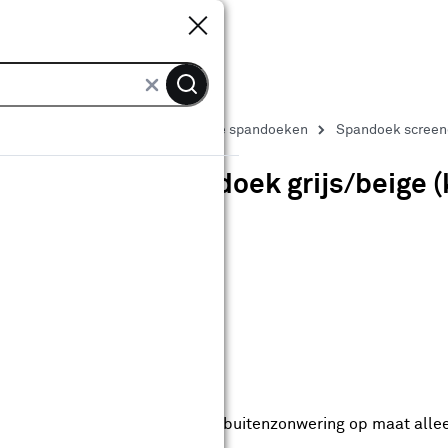
Sluiten
Sluiten
Zonwering doeken
Zonwerende spandoeken
Spandoek screend
Spandoek screendoek grijs/beige (
1
klantreview
review
5.0
1
5
1
1
anaf
anaf 82.99
82
.
99
6.39
Met Club Karwei
0% korting vanaf 100.-
0% korting vanaf 100.- op alle buitenzonwering op maat alle