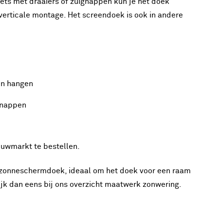
uets met draaiers of zuignappen kun je het doek
erticale montage. Het screendoek is ook in andere
en hangen
ignappen
ouwmarkt te bestellen.
onneschermdoek, ideaal om het doek voor een raam
ijk dan eens bij ons overzicht maatwerk zonwering.