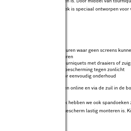
r een screen lastig te monteren is. Door middel van tourniq
nteren en demonteren. Het doek is speciaal ontworpen voor v
uren te bestellen.
langrijkste kenmerken:
Ideaal voor kleine ramen en deuren waar geen screens kunn
Uitgebreide collectie doekkleuren
Makkelijke bevestiging door tourniquets met draaiers of zu
UV-bestendig voor langdurige bescherming tegen zonlicht
Waterafstotend behandeld voor eenvoudig onderhoud
 spandoek screendoek is alleen online en via de zuil in de b
ast de spandoeken screendoek hebben we ook spandoeken z
deur te spannen waar een zonnescherm lastig monteren is. K