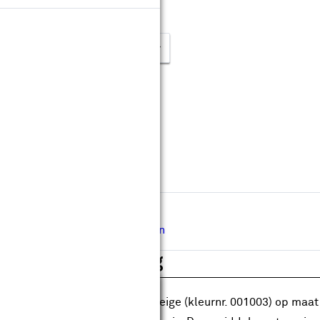
anbieding t/m 16-08-2026
leur & kleurnummer:
Op maat maken
Levertijd ongeveer 40 werkdagen
Gratis
op maat gemaakt
Gratis
bezorgd in je bouwmarkt
Hulp nodig bij de afmeting?
Inmeetservice aanvragen
roductomschrijving
Sluiten
 spandoek screendoek grijs/beige (kleurnr. 001003) op maat