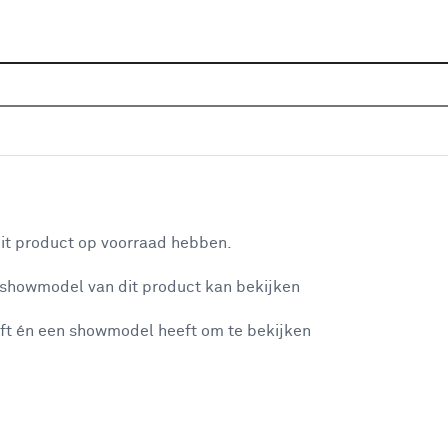
Home
Assortiment
Raamdecoratie
Zonwering
eige (kleurnr. 001003) op maat
aan je winkelwagen
it product op voorraad hebben.
 showmodel van dit product kan bekijken
v
ft én een showmodel heeft om te bekijken
v
6
misgegaan...
2
2
et niet mogelijke om meer exemplaren te bestellen.