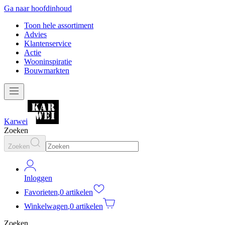
Ga naar hoofdinhoud
Toon hele assortiment
Advies
Klantenservice
Actie
Wooninspiratie
Bouwmarkten
Karwei
Zoeken
Zoeken
Inloggen
Favorieten
,
0 artikelen
Winkelwagen
,
0 artikelen
Zoeken