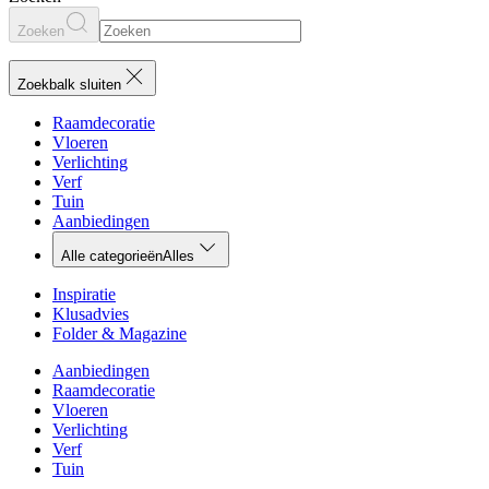
Zoeken
Zoekbalk sluiten
Raamdecoratie
Vloeren
Verlichting
Verf
Tuin
Aanbiedingen
Alle categorieën
Alles
Inspiratie
Klusadvies
Folder & Magazine
Aanbiedingen
Raamdecoratie
Vloeren
Verlichting
Verf
Tuin