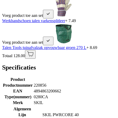
Voeg product toe aan set
Werkhandschoen talen varkensplitleer
+ 7.49
Voeg product toe aan set
Talen Tools tuinafvalzak opvouwbaar groen 270 L
+ 8.69
Totaal 128.00
Specificaties
Product
Productnummer
220856
EAN
4894863200662
Type(nummer)
0280CA
Merk
SKIL
Algemeen
Lijn
SKIL PWRCORE 40