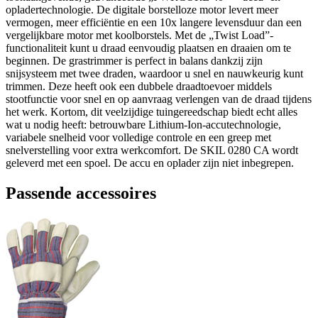
opladertechnologie. De digitale borstelloze motor levert meer
vermogen, meer efficiëntie en een 10x langere levensduur dan een
vergelijkbare motor met koolborstels. Met de „Twist Load”-
functionaliteit kunt u draad eenvoudig plaatsen en draaien om te
beginnen. De grastrimmer is perfect in balans dankzij zijn
snijsysteem met twee draden, waardoor u snel en nauwkeurig kunt
trimmen. Deze heeft ook een dubbele draadtoevoer middels
stootfunctie voor snel en op aanvraag verlengen van de draad tijdens
het werk. Kortom, dit veelzijdige tuingereedschap biedt echt alles
wat u nodig heeft: betrouwbare Lithium-Ion-accutechnologie,
variabele snelheid voor volledige controle en een greep met
snelverstelling voor extra werkcomfort. De SKIL 0280 CA wordt
geleverd met een spoel. De accu en oplader zijn niet inbegrepen.
Passende accessoires