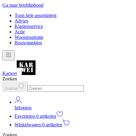
Ga naar hoofdinhoud
Toon hele assortiment
Advies
Klantenservice
Actie
Wooninspiratie
Bouwmarkten
Karwei
Zoeken
Zoeken
Inloggen
Favorieten
,
0 artikelen
Winkelwagen
,
0 artikelen
Zoeken