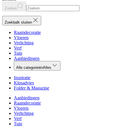
Zoeken
Zoekbalk sluiten
Raamdecoratie
Vloeren
Verlichting
Verf
Tuin
Aanbiedingen
Alle categorieën
Alles
Inspiratie
Klusadvies
Folder & Magazine
Aanbiedingen
Raamdecoratie
Vloeren
Verlichting
Verf
Tuin