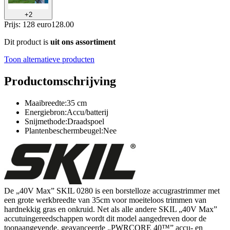
+
2
Prijs: 128 euro
128
.
00
Dit product is
uit ons assortiment
Toon alternatieve producten
Productomschrijving
Maaibreedte:35 cm
Energiebron:Accu/batterij
Snijmethode:Draadspoel
Plantenbeschermbeugel:Nee
De „40V Max” SKIL 0280 is een borstelloze accugrastrimmer met
een grote werkbreedte van 35cm voor moeiteloos trimmen van
hardnekkig gras en onkruid. Net als alle andere SKIL „40V Max”
accutuingereedschappen wordt dit model aangedreven door de
toonaangevende, geavanceerde „PWRCORE 40™” accu- en