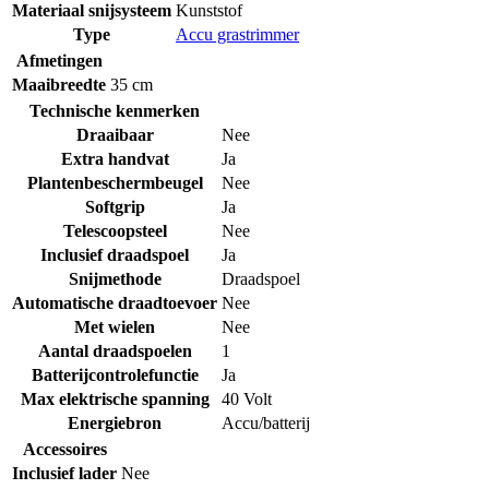
Materiaal snijsysteem
Kunststof
Type
Accu grastrimmer
Afmetingen
Maaibreedte
35 cm
Technische kenmerken
Draaibaar
Nee
Extra handvat
Ja
Plantenbeschermbeugel
Nee
Softgrip
Ja
Telescoopsteel
Nee
Inclusief draadspoel
Ja
Snijmethode
Draadspoel
Automatische draadtoevoer
Nee
Met wielen
Nee
Aantal draadspoelen
1
Batterijcontrolefunctie
Ja
Max elektrische spanning
40 Volt
Energiebron
Accu/batterij
Accessoires
Inclusief lader
Nee