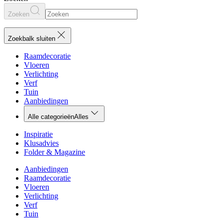
Zoeken
Zoekbalk sluiten
Raamdecoratie
Vloeren
Verlichting
Verf
Tuin
Aanbiedingen
Alle categorieën
Alles
Inspiratie
Klusadvies
Folder & Magazine
Aanbiedingen
Raamdecoratie
Vloeren
Verlichting
Verf
Tuin