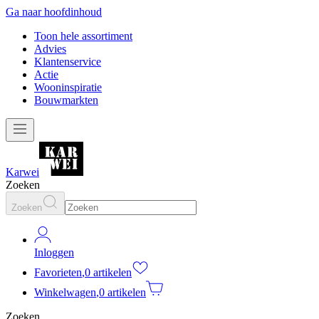
Ga naar hoofdinhoud
Toon hele assortiment
Advies
Klantenservice
Actie
Wooninspiratie
Bouwmarkten
Karwei
Zoeken
Zoeken
Inloggen
Favorieten
,
0 artikelen
Winkelwagen
,
0 artikelen
Zoeken