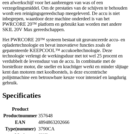
een afwerkschijf voor het aanbrengen van was of een
verzegelingsmiddel. Om de prestaties van de schijven te behouden
wordt een reinigingsgereedschap meegeleverd. De accu is niet
inbegrepen, waardoor deze machine onderdeel is van het
PWRCORE 20™ platform en gebruikt kan worden met andere
SKIL 20V Max gereedschappen.
Het PWRCORE 20™ systeem bestaat uit geavanceerde accu- en
opladertechnologie en bevat innovatieve functies zoals de
gepatenteerde KEEPCOOL™ accukoeltechnologie. Deze
technologie verlengt de werkingsduur met tot wel 25 procent en
verdubbelt de levensduur van de accu. In combinatie met de
borstelloze motor, die sneller en krachtiger werkt en minder slijtage
kent dan motoren met koolborstels, is deze excentrische
polijstmachine een betrouwbare keuze voor intensief en langdurig
gebruik.
Specificaties
Product
Productnummer
357648
EAN
4894863202666
Type(nummer)
3790CA