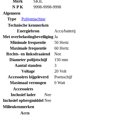
Merk
SKIL
N P K
9998-9998-9998
Algemeen
Type
Polijstmachine
Technische kenmerken
Energiebron
Accu/batterij
Met overbelastingbeveiliging
Ja
Minimale frequentie
50 Hertz
Maximale frequentie
60 Hertz
Rechts- en linksdraaiend
Nee
Diameter polijstschijf
150 mm
Aantal standen
3
Voltage
20 Volt
Accessoires bijgeleverd
Poetsschijf
Maximaal vermogen
0 Watt
Accessoires
Inclusief lader
Nee
Inclusief opbergmiddel
Nee
Milieukenmerken
Accu