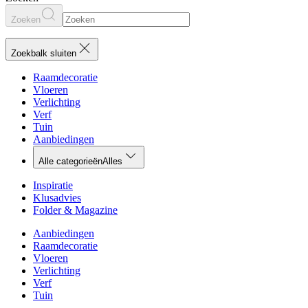
Zoeken
Zoekbalk sluiten
Raamdecoratie
Vloeren
Verlichting
Verf
Tuin
Aanbiedingen
Alle categorieën
Alles
Inspiratie
Klusadvies
Folder & Magazine
Aanbiedingen
Raamdecoratie
Vloeren
Verlichting
Verf
Tuin