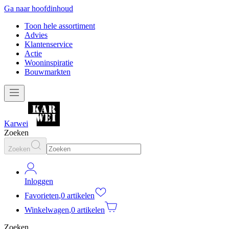
Ga naar hoofdinhoud
Toon hele assortiment
Advies
Klantenservice
Actie
Wooninspiratie
Bouwmarkten
Karwei
Zoeken
Zoeken
Inloggen
Favorieten
,
0 artikelen
Winkelwagen
,
0 artikelen
Zoeken