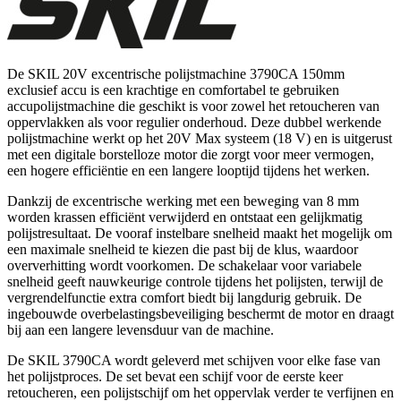
De SKIL 20V excentrische polijstmachine 3790CA 150mm
exclusief accu is een krachtige en comfortabel te gebruiken
accupolijstmachine die geschikt is voor zowel het retoucheren van
oppervlakken als voor regulier onderhoud. Deze dubbel werkende
polijstmachine werkt op het 20V Max systeem (18 V) en is uitgerust
met een digitale borstelloze motor die zorgt voor meer vermogen,
een hogere efficiëntie en een langere looptijd tijdens het werken.
Dankzij de excentrische werking met een beweging van 8 mm
worden krassen efficiënt verwijderd en ontstaat een gelijkmatig
polijstresultaat. De vooraf instelbare snelheid maakt het mogelijk om
een maximale snelheid te kiezen die past bij de klus, waardoor
oververhitting wordt voorkomen. De schakelaar voor variabele
snelheid geeft nauwkeurige controle tijdens het polijsten, terwijl de
vergrendelfunctie extra comfort biedt bij langdurig gebruik. De
ingebouwde overbelastingsbeveiliging beschermt de motor en draagt
bij aan een langere levensduur van de machine.
De SKIL 3790CA wordt geleverd met schijven voor elke fase van
het polijstproces. De set bevat een schijf voor de eerste keer
retoucheren, een polijstschijf om het oppervlak verder te verfijnen en