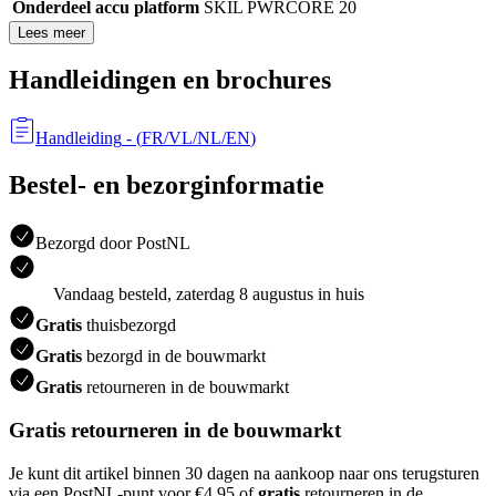
Onderdeel accu platform
SKIL PWRCORE 20
Lees meer
Handleidingen en brochures
Handleiding
- (
FR/VL/NL/EN
)
Bestel- en bezorginformatie
Bezorgd door PostNL
Vandaag besteld, zaterdag 8 augustus in huis
Gratis
thuisbezorgd
Gratis
bezorgd in de bouwmarkt
Gratis
retourneren in de bouwmarkt
Gratis retourneren in de bouwmarkt
Je kunt dit artikel binnen 30 dagen na aankoop naar ons terugsturen
via een PostNL-punt voor €4.95 of
gratis
retourneren in de