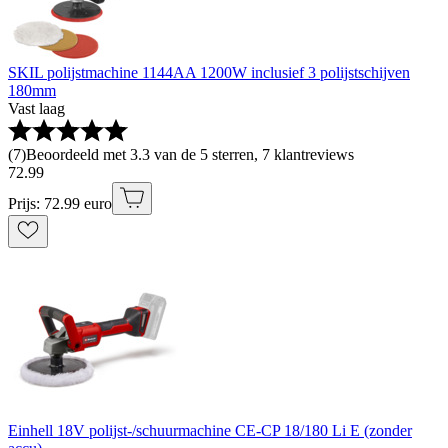
SKIL polijstmachine 1144AA 1200W inclusief 3 polijstschijven
180mm
Vast laag
(
7
)
Beoordeeld met 3.3 van de 5 sterren, 7 klantreviews
72
.
99
Prijs: 72.99 euro
Einhell 18V polijst-/schuurmachine CE-CP 18/180 Li E (zonder