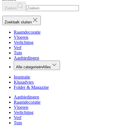
Zoeken
Zoekbalk sluiten
Raamdecoratie
Vloeren
Verlichting
Verf
Tuin
Aanbiedingen
Alle categorieën
Alles
Inspiratie
Klusadvies
Folder & Magazine
Aanbiedingen
Raamdecoratie
Vloeren
Verlichting
Verf
Tuin