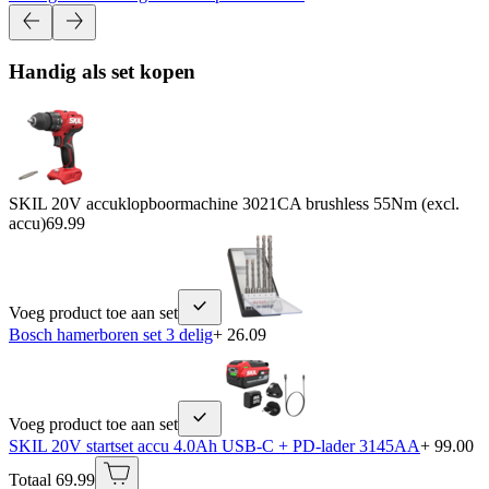
Handig als set kopen
SKIL 20V accuklopboormachine 3021CA brushless 55Nm (excl.
accu)
69.99
Voeg product toe aan set
Bosch hamerboren set 3 delig
+ 26.09
Voeg product toe aan set
SKIL 20V startset accu 4.0Ah USB-C + PD-lader 3145AA
+ 99.00
Totaal 69.99