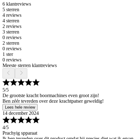
6 klantreviews
5 sterren
4 reviews
4 sterren
2 reviews
3 sterren
0 reviews
2 sterren
0 reviews
1 ster
0 reviews
Meeste sterren klantreviews
5
/5
De grootste kracht boormachines even groot zijn!
Ben zéér tevreden over deze krachtpatser geweldig!
Lees hele review
14 december 2024
4
/5
Prachyig spparaat
Ik ben tevreden over dit product omdat hij precies diet wat ik ervan