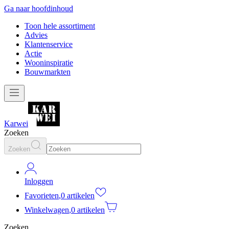
Ga naar hoofdinhoud
Toon hele assortiment
Advies
Klantenservice
Actie
Wooninspiratie
Bouwmarkten
Karwei
Zoeken
Zoeken
Inloggen
Favorieten
,
0 artikelen
Winkelwagen
,
0 artikelen
Zoeken