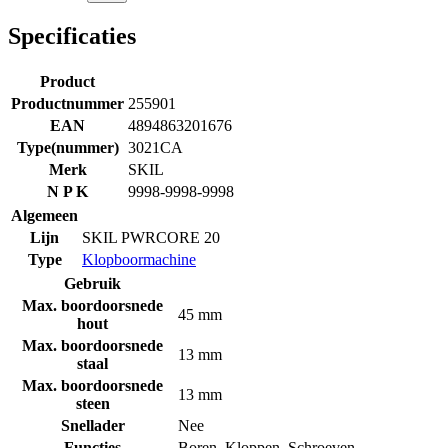
Specificaties
Product
Productnummer
255901
EAN
4894863201676
Type(nummer)
3021CA
Merk
SKIL
N P K
9998-9998-9998
Algemeen
Lijn
SKIL PWRCORE 20
Type
Klopboormachine
Gebruik
Max. boordoorsnede
45 mm
hout
Max. boordoorsnede
13 mm
staal
Max. boordoorsnede
13 mm
steen
Snellader
Nee
Functies
Boren
,
Kloppen
,
Schroeven