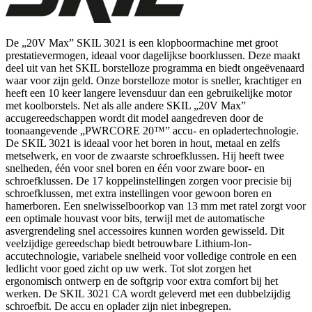
De „20V Max” SKIL 3021 is een klopboormachine met groot
prestatievermogen, ideaal voor dagelijkse boorklussen. Deze maakt
deel uit van het SKIL borstelloze programma en biedt ongeëvenaard
waar voor zijn geld. Onze borstelloze motor is sneller, krachtiger en
heeft een 10 keer langere levensduur dan een gebruikelijke motor
met koolborstels. Net als alle andere SKIL „20V Max”
accugereedschappen wordt dit model aangedreven door de
toonaangevende „PWRCORE 20™” accu- en opladertechnologie.
De SKIL 3021 is ideaal voor het boren in hout, metaal en zelfs
metselwerk, en voor de zwaarste schroefklussen. Hij heeft twee
snelheden, één voor snel boren en één voor zware boor- en
schroefklussen. De 17 koppelinstellingen zorgen voor precisie bij
schroefklussen, met extra instellingen voor gewoon boren en
hamerboren. Een snelwisselboorkop van 13 mm met ratel zorgt voor
een optimale houvast voor bits, terwijl met de automatische
asvergrendeling snel accessoires kunnen worden gewisseld. Dit
veelzijdige gereedschap biedt betrouwbare Lithium-Ion-
accutechnologie, variabele snelheid voor volledige controle en een
ledlicht voor goed zicht op uw werk. Tot slot zorgen het
ergonomisch ontwerp en de softgrip voor extra comfort bij het
werken. De SKIL 3021 CA wordt geleverd met een dubbelzijdig
schroefbit. De accu en oplader zijn niet inbegrepen.