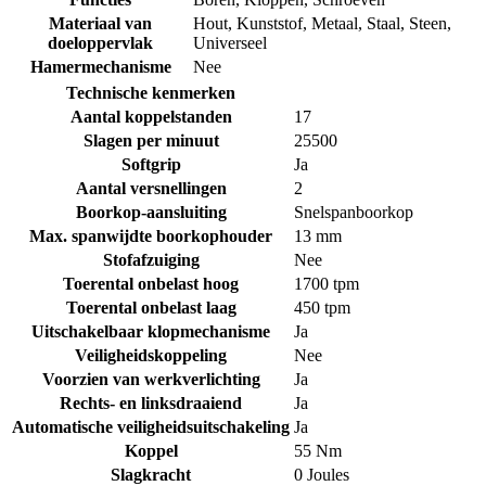
Materiaal van
Hout
,
Kunststof
,
Metaal
,
Staal
,
Steen
,
doeloppervlak
Universeel
Hamermechanisme
Nee
Technische kenmerken
Aantal koppelstanden
17
Slagen per minuut
25500
Softgrip
Ja
Aantal versnellingen
2
Boorkop-aansluiting
Snelspanboorkop
Max. spanwijdte boorkophouder
13 mm
Stofafzuiging
Nee
Toerental onbelast hoog
1700 tpm
Toerental onbelast laag
450 tpm
Uitschakelbaar klopmechanisme
Ja
Veiligheidskoppeling
Nee
Voorzien van werkverlichting
Ja
Rechts- en linksdraaiend
Ja
Automatische veiligheidsuitschakeling
Ja
Koppel
55 Nm
Slagkracht
0 Joules