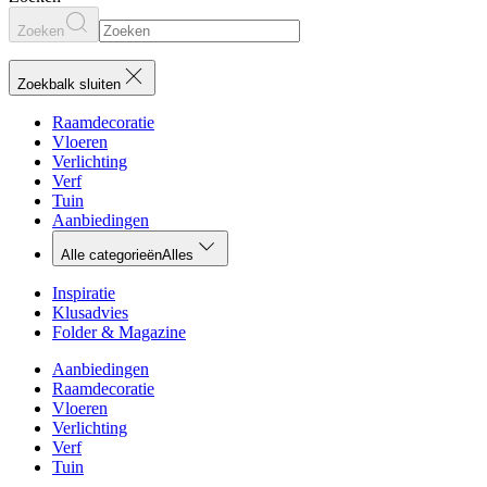
Zoeken
Zoekbalk sluiten
Raamdecoratie
Vloeren
Verlichting
Verf
Tuin
Aanbiedingen
Alle categorieën
Alles
Inspiratie
Klusadvies
Folder & Magazine
Aanbiedingen
Raamdecoratie
Vloeren
Verlichting
Verf
Tuin