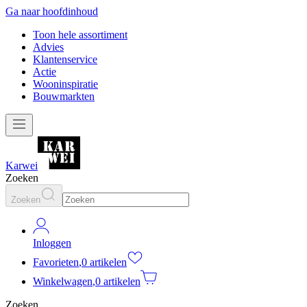
Ga naar hoofdinhoud
Toon hele assortiment
Advies
Klantenservice
Actie
Wooninspiratie
Bouwmarkten
Karwei
Zoeken
Zoeken
Inloggen
Favorieten
,
0 artikelen
Winkelwagen
,
0 artikelen
Zoeken